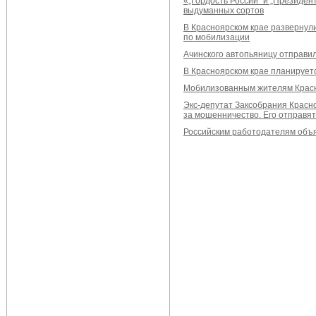
«„Гордость России“ и „Президен
выдуманных сортов
В Красноярском крае развернул
по мобилизации
Ачинского автопьяницу отправил
В Красноярском крае планируетс
Мобилизованным жителям Красно
Экс-депутат Заксобрания Красн
за мошенничество. Его отправят
Российским работодателям объя