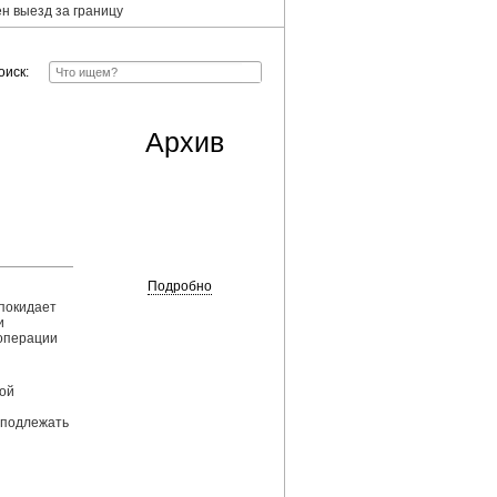
н выезд за границу
оиск:
Архив
Подробно
 покидает
и
 операции
ной
 подлежать