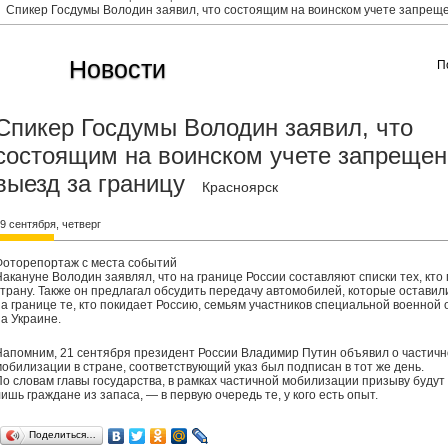
Спикер Госдумы Володин заявил, что состоящим на воинском учете запреще
Новости
П
Спикер Госдумы Володин заявил, что
состоящим на воинском учете запрещен
выезд за границу
Красноярск
9 сентября, четверг
Фоторепортаж с места событий
Накануне Володин заявлял, что на границе России составляют списки тех, кто
страну. Также он предлагал обсудить передачу автомобилей, которые оставил
на границе те, кто покидает Россию, семьям участников специальной военной
на Украине.
Напомним, 21 сентября президент России Владимир Путин объявил о частич
мобилизации в стране, соответствующий указ был подписан в тот же день.
По словам главы государства, в рамках частичной мобилизации призыву будут
ишь граждане из запаса, — в первую очередь те, у кого есть опыт.
Поделиться…