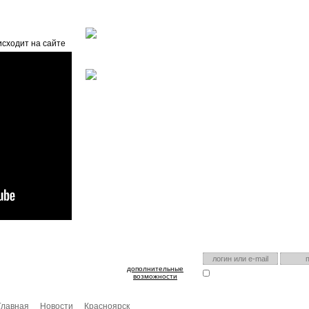
Главная
О проекте
FAQ
Автоэнциклопедия
исходит на сайте
оспользуйтесь им для входа!
Есть аккаунт на нашем са
дополнительные
Запомнить меня
Я забыл
возможности
Главная
Новости
Красноярск