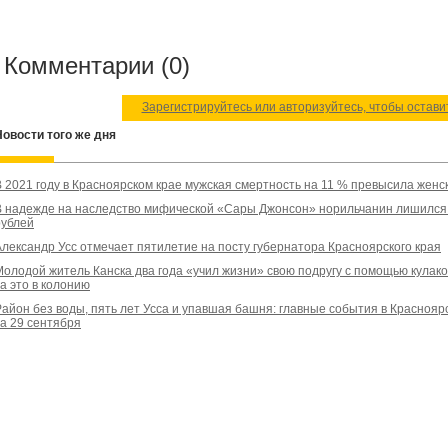
Комментарии (0)
Зарегистрируйтесь или авторизуйтесь, чтобы остав
Новости того же дня
В 2021 году в Красноярском крае мужская смертность на 11 % превысила женс
В надежде на наследство мифической «Сары Джонсон» норильчанин лишился 
рублей
Александр Усс отмечает пятилетие на посту губернатора Красноярского края
Молодой житель Канска два года «учил жизни» свою подругу с помощью кулако
а это в колонию
Район без воды, пять лет Усса и упавшая башня: главные события в Краснояр
за 29 сентября