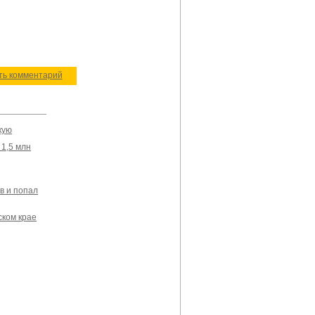
ить комментарий
кую
1,5 млн
в и попал
ском крае