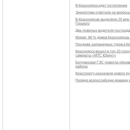
В Красноярск идет потепление
Энергетики ответили на вопрос
В Красноярске выделили 20 млн
Горького
Два пожилых водителя пострадал
Мэрия: 98 % домов Красноярска
Продажи заграничных туров в К
Красноярск вошел в топ-20 горо
самокаты «МТС Юрент»
Богучанская ГЭС помогла обнов
района
Красспорту назначили нового р
Первую всероссийскую ярмарку в