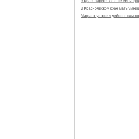
В Красноярске все еще есть пр
В Красноярском крае мать умер
Мигрант устроил дебош в самол