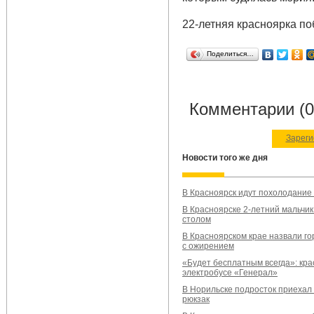
22-летняя красноярка по
Поделиться…
Комментарии (0
Зареги
Новости того же дня
В Красноярск идут похолодание 
В Красноярске 2-летний мальчик
столом
В Красноярском крае назвали г
с ожирением
«Будет бесплатным всегда»: кра
электробусе «Генерал»
В Норильске подросток приехал
рюкзак