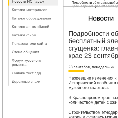
Новости ИС Гараж
Подробности об отравившейся
Красноярском крае 23 сентяб
Каталог материалов
Новости
Каталог оборудования
Каталог автомобилей
Подробности об
Каталог фирм
бесплатный эле
Пользователи сайта
сгущенка: глав
Стена общения
крае 23 сентяб
Форум кузовного
ремонта
23 сентября, понедельник
Онлайн тест пдд
Назревшие изменения к
Дорожные знаки
Исторический особняк в 
музейного квартала.
В Красноярском крае на
количеством детей с ож
Строительством этнодере
которым судилась мэрия