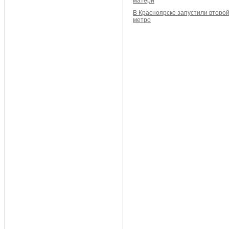
матери
В Красноярске запустили второ
метро