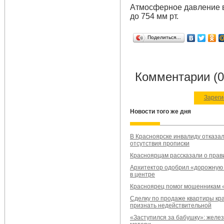
Атмосферное давление в
до 754 мм рт.
Поделиться…
Комментарии (0
Зареги
Новости того же дня
В Красноярске инвалиду отказал
отсутствия прописки
Красноярцам рассказали о прав
Архитектор одобрил «дорожную 
в центре
Красноярец помог мошенникам «
Сделку по продаже квартиры кра
признать недействительной
«Заступился за бабушку»: желе