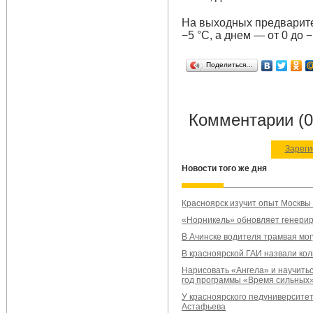
На выходных предварите
−5 °C, а днем — от 0 до −
Поделиться…
Комментарии (0
Зареги
Новости того же дня
Красноярск изучит опыт Москвы
«Норникель» обновляет генери
В Ачинске водителя трамвая мог
В красноярской ГАИ назвали ко
Нарисовать «Ангела» и научитьс
год программы «Время сильных
У красноярского педуниверсите
Астафьева