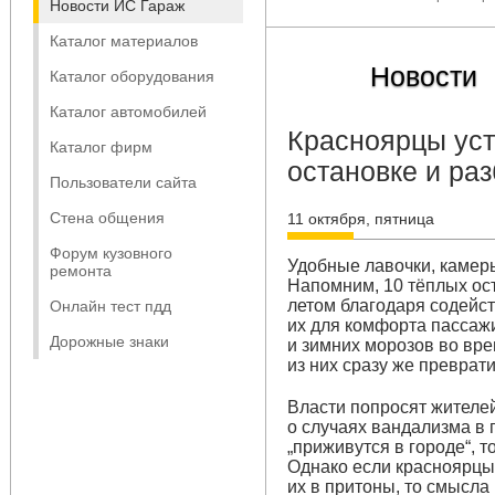
Новости ИС Гараж
Каталог материалов
Новости
Каталог оборудования
Каталог автомобилей
Красноярцы уст
Каталог фирм
остановке и ра
Пользователи сайта
Стена общения
11 октября, пятница
Форум кузовного
Удобные лавочки, камер
ремонта
Напомним, 10 тёплых ос
летом благодаря содейс
Онлайн тест пдд
их для комфорта пассажи
Дорожные знаки
и зимних морозов во вр
из них сразу же преврат
Власти попросят жителе
о случаях вандализма в
„приживутся в городе“, т
Однако если красноярцы
их в притоны, то смысла