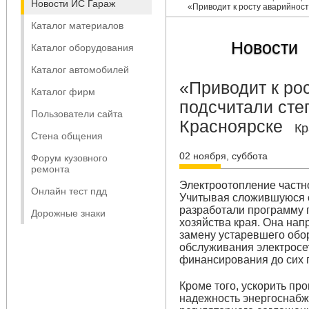
Новости ИС Гараж
«Приводит к росту аварийност
Каталог материалов
Новости
Каталог оборудования
Каталог автомобилей
«Приводит к рос
Каталог фирм
подсчитали сте
Пользователи сайта
Красноярске
Кр
Стена общения
02 ноября, суббота
Форум кузовного
ремонта
Электроотопление частн
Онлайн тест пдд
Учитывая сложившуюся с
разработали программу 
Дорожные знаки
хозяйства края. Она на
замену устаревшего обо
обслуживания электросет
финансирования до сих 
Кроме того, ускорить пр
надежность энергоснабж