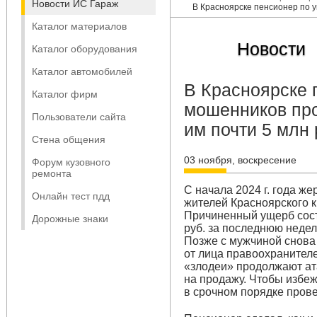
Новости ИС Гараж
В Красноярске пенсионер по у
Каталог материалов
Новости
Каталог оборудования
Каталог автомобилей
В Красноярске 
Каталог фирм
мошенников про
Пользователи сайта
им почти 5 млн
Стена общения
03 ноября, воскресение
Форум кузовного
ремонта
С начала 2024 г. года ж
Онлайн тест пдд
жителей Красноярского к
Причиненный ущерб соста
Дорожные знаки
руб. за последнюю недел
Позже с мужчиной снова 
от лица правоохранител
«злодеи» продолжают ат
на продажу. Чтобы избеж
в срочном порядке прове