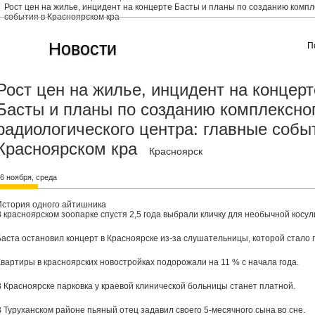
Рост цен на жилье, инцидент на концерте Басты и планы по созданию компл
события в Красноярском кра
Новости
П
Рост цен на жилье, инцидент на концерт
Басты и планы по созданию комплексно
радиологического центра: главные собы
Красноярском кра
Красноярск
6 ноября, среда
История одного айтишника
В красноярском зоопарке спустя 2,5 года выбрали кличку для необычной косул
Баста остановил концерт в Красноярске из-за слушательницы, которой стало 
Квартиры в красноярских новостройках подорожали на 11 % с начала года.
В Красноярске парковка у краевой клинической больницы станет платной.
В Туруханском районе пьяный отец задавил своего 5-месячного сына во сне.