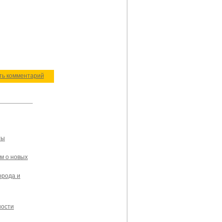
ить комментарий
ты
ам о новых
орода и
ности