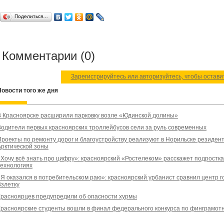
Поделиться…
Комментарии (0)
Зарегистрируйтесь или авторизуйтесь, чтобы остав
Новости того же дня
В Красноярске расширили парковку возле «Юдинской долины»
Водители первых красноярских троллейбусов сели за руль современных
Проекты по ремонту дорог и благоустройству реализуют в Норильске резиден
Арктической зоны
«Хочу всё знать про цифру»: красноярский «Ростелеком» расскажет подростк
технологиях
«Я оказался в потребительском раю»: красноярский урбанист сравнил центр г
Взлетку
Красноярцев предупредили об опасности хурмы
Красноярские студенты вошли в финал федерального конкурса по финграмот