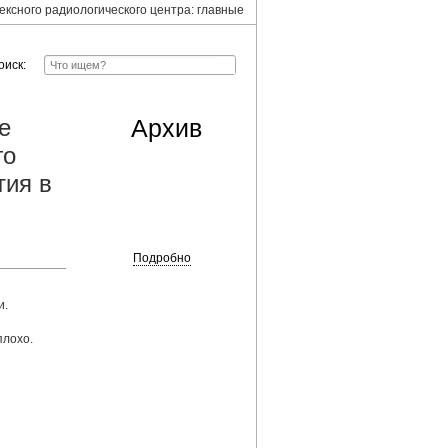
ексного радиологического центра: главные
оиск:
е
Архив
го
тия в
Подробно
и.
плохо.