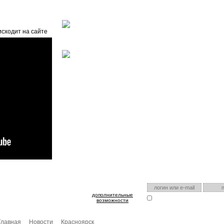
Главная
О проекте
FAQ
Автоэнциклопедия
исходит на сайте
оспользуйтесь им для входа!
Есть аккаунт на нашем са
дополнительные
Запомнить меня
Я забыл
возможности
Главная
Новости
Красноярск