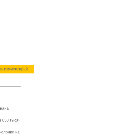
.
ить комментарий
знана
е 650 тысяч
 колонии на