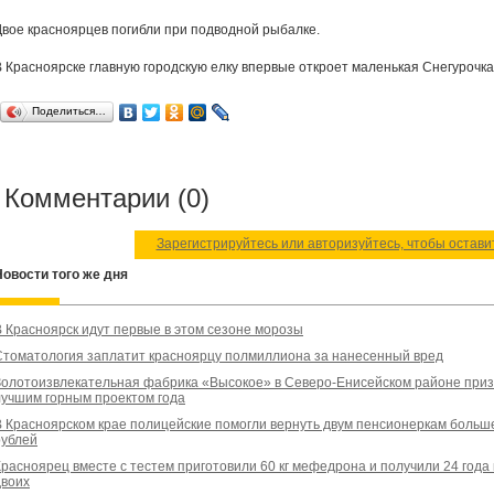
Двое красноярцев погибли при подводной рыбалке.
В Красноярске главную городскую елку впервые откроет маленькая Снегурочка
Поделиться…
Комментарии (0)
Зарегистрируйтесь или авторизуйтесь, чтобы остав
Новости того же дня
В Красноярск идут первые в этом сезоне морозы
Стоматология заплатит красноярцу полмиллиона за нанесенный вред
Золотоизвлекательная фабрика «Высокое» в Северо-Енисейском районе при
лучшим горным проектом года
В Красноярском крае полицейские помогли вернуть двум пенсионеркам больш
рублей
Красноярец вместе с тестем приготовили 60 кг мефедрона и получили 24 года
двоих