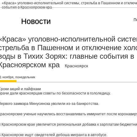
«Краса» уголовно-исполнительной системы, стрельба в Пашенном и отключе
события в Красноярском кра
Новости
П
«Краса» уголовно-исполнительной сист
стрельба в Пашенном и отключение хол
воды в Тихих Зорях: главные события в
Красноярском кра
Красноярск
1 ноября, понедельник
Сроки акций и лайфхаки
Врачи дали красноярцам советы по безопасности в гололедицу.
Первого заммэра Минусинска уволили из-за банкротства.
Красноярские ученые научились восстанавливать иммунитет после коронавир
В Красноярском крае увеличится региональная добавка к зарплатам бюджетни
В Красноярске ищут свидетелей дебоша мигранта в автобусе.