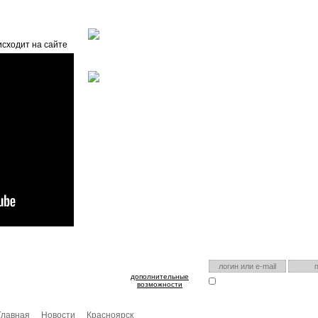
Главная
О проекте
FAQ
Автоэнциклопедия
исходит на сайте
оспользуйтесь им для входа!
Есть аккаунт на нашем са
дополнительные
Запомнить меня
Я забыл
возможности
Главная
Новости
Красноярск