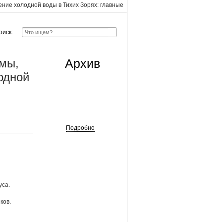
ние холодной воды в Тихих Зорях: главные
оиск:
емы,
Архив
одной
Подробно
уса.
ков.