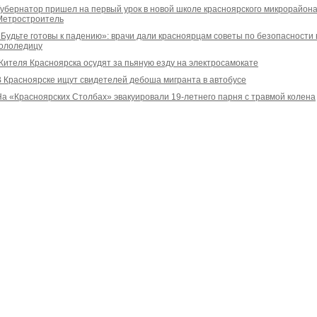
Губернатор пришел на первый урок в новой школе красноярского микрорайон
Метростроитель
«Будьте готовы к падению»: врачи дали красноярцам советы по безопасности 
гололедицу
Жителя Красноярска осудят за пьяную езду на электросамокате
В Красноярске ищут свидетелей дебоша мигранта в автобусе
На «Красноярских Столбах» эвакуировали 19-летнего парня с травмой колена