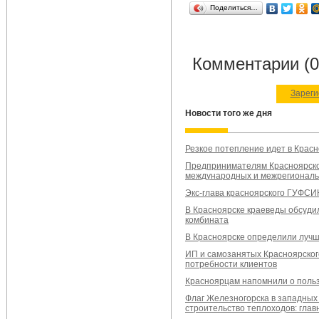
Поделиться…
Комментарии (0
Зареги
Новости того же дня
Резкое потепление идет в Красн
Предпринимателям Красноярског
международных и межрегиональ
Экс-глава красноярского ГУФС
В Красноярске краеведы обсуди
комбината
В Красноярске определили лучше
ИП и самозанятых Красноярског
потребности клиентов
Красноярцам напомнили о польз
Флаг Железногорска в западных 
строительство теплоходов: глав