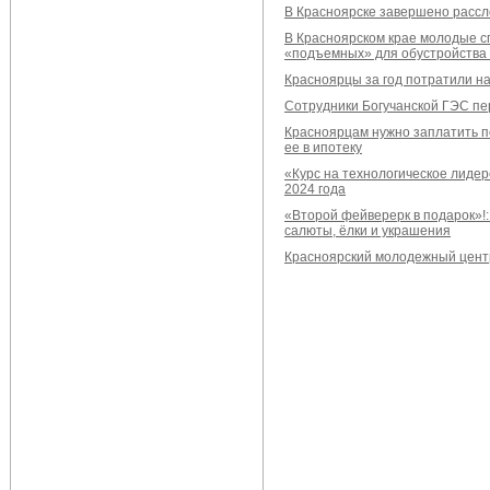
В Красноярске завершено рассл
В Красноярском крае молодые с
«подъемных» для обустройства 
Красноярцы за год потратили н
Сотрудники Богучанской ГЭС пе
Красноярцам нужно заплатить п
ее в ипотеку
«Курс на технологическое лидер
2024 года
«Второй фейверерк в подарок»!:
салюты, ёлки и украшения
Красноярский молодежный цент