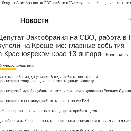
Депутат Заксобрания на СВО, работа в ГАИ и купели на Крещение: главные 
Новости
П
Депутат Заксобрания на СВО, работа в 
купели на Крещение: главные события
в Красноярском крае 13 января
Красноярск
3 января, понедельник
Светские события, дегустации блюд и любовь к автотрипам
Красноярцы смогут сегодня после заката увидеть комету.
Красноярский музей опубликовал все письма семьи художника Василия Сурико
Красноярцев вновь зовут работать инспекторами ГАИ.
В Красноярске начали расселять еще три аварийных дома.
Два объекта из Красноярского края включены в список нематериального досто
Авиакомпанию оштрафовали после задержки рейса из Красноярска.