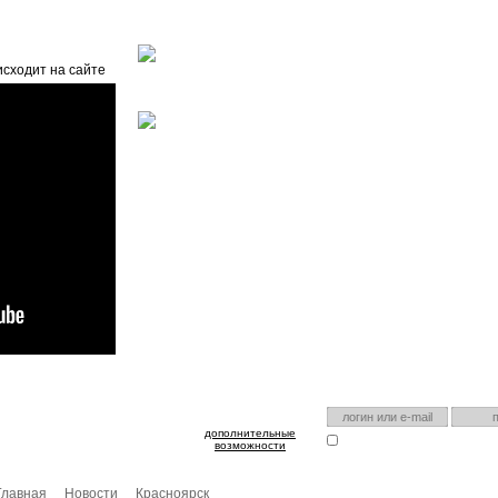
Главная
О проекте
FAQ
Автоэнциклопедия
исходит на сайте
оспользуйтесь им для входа!
Есть аккаунт на нашем са
дополнительные
Запомнить меня
Я забыл
возможности
Главная
Новости
Красноярск