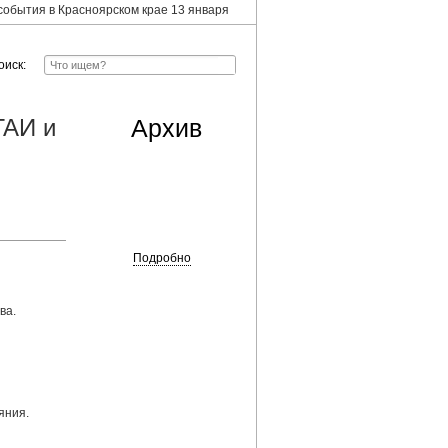
события в Красноярском крае 13 января
оиск:
ГАИ и
Архив
Подробно
ва.
яния.