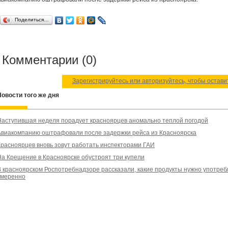
Поделиться…
Комментарии (0)
Зарегистрируйтесь или авторизуйтесь, чтобы остав
Новости того же дня
Наступившая неделя порадует красноярцев аномально теплой погодой
Авиакомпанию оштрафовали после задержки рейса из Красноярска
Красноярцев вновь зовут работать инспекторами ГАИ
На Крещение в Красноярске обустроят три купели
В красноярском Роспотребнадзоре рассказали, какие продукты нужно употреб
умеренно