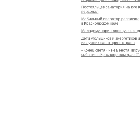
Постояльцев санатория на юге 
персонал
Мобильный оператор рассказал,
в Красноярском крае
Молодому норильчанину с «синд
Дети угольщиков и энергетиков 
из лучших санаториев страны
«Конец света» из-за енота, вир
события в Красноярском крае 2