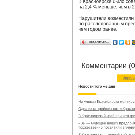
В Красноярске было сов
на 2,4 % меньше, чем в 2
Нарушители возместили 
по расследованным прес
чем годом ранее.
Поделиться…
Комментарии (0
Зареги
Новости того же дня
На улицах Красноярска монтиру
Одна из старейших школ Красно
В Красноярский край пришел гр
«Вы — будущее наших предприя
торжественно посвятили в учен
В Красноярске полицейский отк