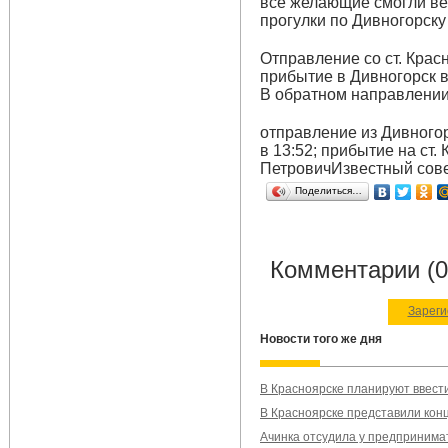
все желающие смогли ве
прогулки по Дивногорску
Отправление со ст. Красн
прибытие в Дивногорск в
В обратном направлении
отправление из Дивногор
в 13:52; прибытие на ст.
ПетровичИзвестный сове
Поделиться…
Комментарии (0
Зареги
Новости того же дня
В Красноярске планируют ввести
В Красноярске представили ко
Ачинка отсудила у предпринима