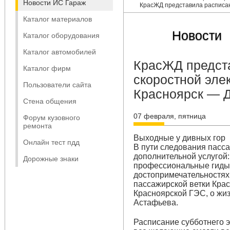
Новости ИС Гараж
КрасЖД представила расписан
Каталог материалов
Новости
Каталог оборудования
Каталог автомобилей
КрасЖД предст
Каталог фирм
скоростной эле
Пользователи сайта
Красноярск — 
Стена общения
07 февраля, пятница
Форум кузовного
ремонта
Выходные у дивных гор
Онлайн тест пдд
В пути следования пасс
дополнительной услугой:
Дорожные знаки
профессиональные гиды,
достопримечательностях,
пассажирской ветки Кра
Красноярской ГЭС, о жиз
Астафьева.
Расписание субботнего э