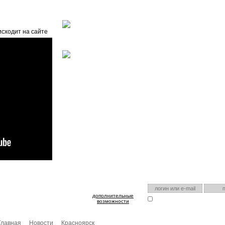
Главная
О проекте
FAQ
Автоэнциклопедия
исходит на сайте
оспользуйтесь им для входа!
Есть аккаунт на нашем са
дополнительные
Запомнить меня
Я забыл
возможности
Главная
Новости
Красноярск