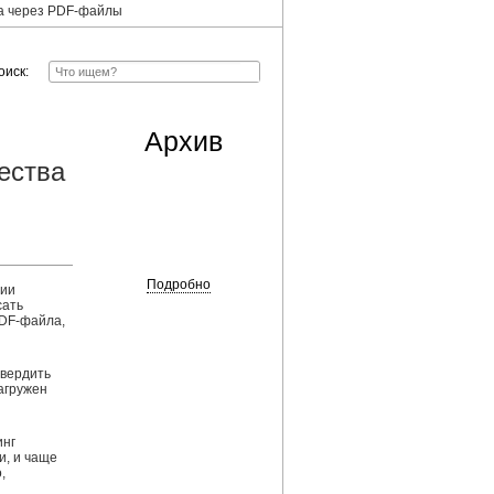
а через PDF-файлы
оиск:
Архив
ества
Подробно
нии
сать
PDF-файла,
твердить
агружен
инг
и, и чаще
,