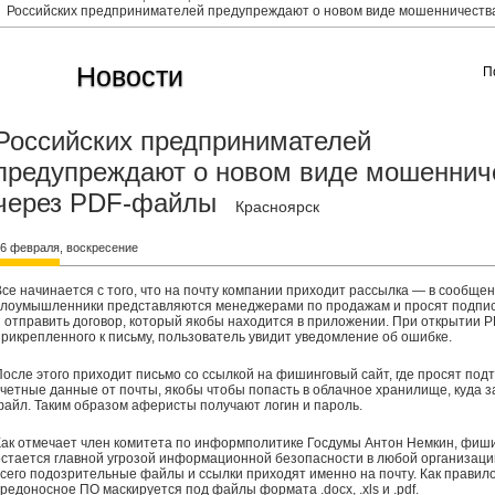
Российских предпринимателей предупреждают о новом виде мошенничеств
Новости
П
Российских предпринимателей
предупреждают о новом виде мошеннич
через PDF-файлы
Красноярск
6 февраля, воскресение
Все начинается с того, что на почту компании приходит рассылка — в сообще
злоумышленники представляются менеджерами по продажам и просят подпи
и отправить договор, который якобы находится в приложении. При открытии 
прикрепленного к письму, пользователь увидит уведомление об ошибке.
После этого приходит письмо со ссылкой на фишинговый сайт, где просят под
учетные данные от почты, якобы чтобы попасть в облачное хранилище, куда з
файл. Таким образом аферисты получают логин и пароль.
Как отмечает член комитета по информполитике Госдумы Антон Немкин, фиш
остается главной угрозой информационной безопасности в любой организаци
всего подозрительные файлы и ссылки приходят именно на почту. Как правило
вредоносное ПО маскируется под файлы формата .docx, .xls и .pdf.