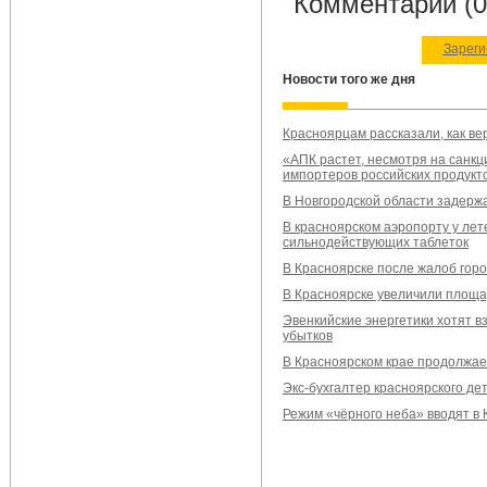
Комментарии (0
Зареги
Новости того же дня
Красноярцам рассказали, как ве
«АПК растет, несмотря на санкц
импортеров российских продукт
В Новгородской области задерж
В красноярском аэропорту у ле
сильнодействующих таблеток
В Красноярске после жалоб гор
В Красноярске увеличили площа
Эвенкийские энергетики хотят в
убытков
В Красноярском крае продолжае
Экс-бухгалтер красноярского де
Режим «чёрного неба» вводят в 