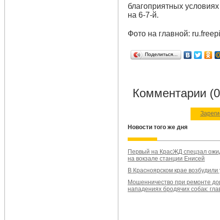
благоприятных условиях 
на 6-7-й.
Фото на главной: ru.freep
Поделиться…
Комментарии (0
Зареги
Новости того же дня
Первый на КрасЖД спецзал ожи
на вокзале станции Енисей
В Красноярском крае возбудили 
Мошенничество при ремонте доро
нападениях бродячих собак: гла