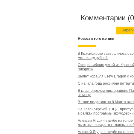
Комментарии (0
Зареги
Новости того же дня
В Красноярске завершилось расс
миллиард рублей
Отец погибших детей из Красно
говорят»
Вылет корабля Crew Dragon с к
С начала года россияне потрат
В красноярском микрорайоне П
в смену
В топе подарков на 8 Марта ока
На Красноярской ТЭЦ-1 приступи
в рамках программы экомодерн
Алексей Ягудин в шубе на голое
льготные лекарства: главные со
Алексей Ягудин в шубе на голое