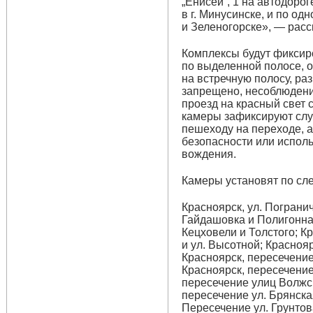
„Енисей“, 1 на автодоро
в г. Минусинске, и по о
и Зеленогорске», — расс
Комплексы будут фиксир
по выделенной полосе, 
на встречную полосу, раз
запрещено, несоблюдени
проезд на красный свет 
камеры зафиксируют случ
пешеходу на переходе, а
безопасности или испол
вождения.
Камеры установят по сл
Красноярск, ул. Пограни
Гайдашовка и Полигонна
Кецховели и Толстого; К
и ул. Высотной; Краснояр
Красноярск, пересечение
Красноярск, пересечени
пересечение улиц Волжск
пересечение ул. Брянска
Пересечение ул. Грунтов