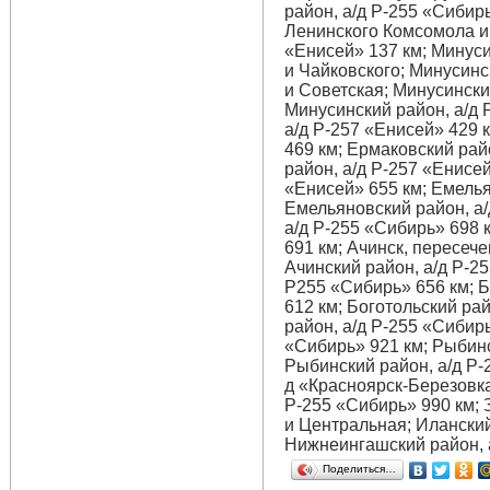
район, а/д Р-255 «Сибир
Ленинского Комсомола и 
«Енисей» 137 км; Минус
и Чайковского; Минусинс
и Советская; Минусински
Минусинский район, а/д 
а/д Р-257 «Енисей» 429 
469 км; Ермаковский рай
район, а/д Р-257 «Енисей
«Енисей» 655 км; Емелья
Емельяновский район, а/
а/д Р-255 «Сибирь» 698 
691 км; Ачинск, пересече
Ачинский район, а/д Р-25
Р255 «Сибирь» 656 км; Б
612 км; Боготольский ра
район, а/д Р-255 «Сибирь
«Сибирь» 921 км; Рыбинс
Рыбинский район, а/д Р-
д «Красноярск-Березовка
Р-255 «Сибирь» 990 км; 
и Центральная; Иланский
Нижнеингашский район, а
Поделиться…