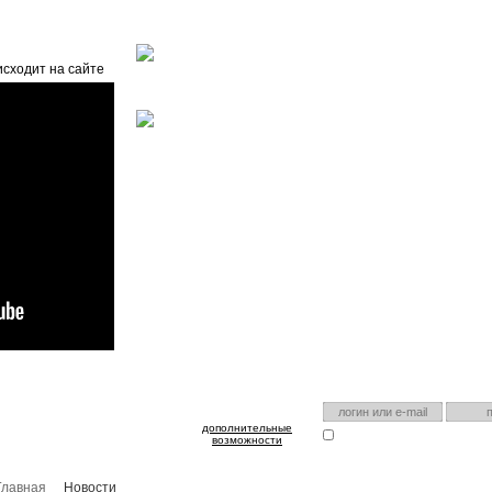
Главная
О проекте
FAQ
Автоэнциклопедия
исходит на сайте
оспользуйтесь им для входа!
Есть аккаунт на нашем са
дополнительные
Запомнить меня
Я забыл
возможности
Главная
Новости