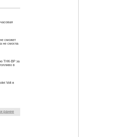
хчасовая
 не сможет
a не смогла
ю ТНК-BP за
топливо в
et Volt в
и ранее