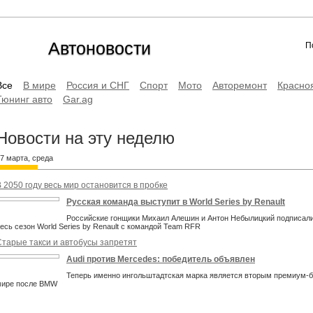
Автоновости
П
Все
В мире
Россия и СНГ
Спорт
Мото
Авторемонт
Красно
Тюнинг авто
Gar.ag
Новости на эту неделю
7 марта, среда
 2050 году весь мир остановится в пробке
Русская команда выступит в World Series by Renault
Российские гонщики Михаил Алешин и Антон Небылицкий подписали
есь сезон World Series by Renault с командой Team RFR
Старые такси и автобусы запретят
Audi против Mercedes: победитель объявлен
Теперь именно ингольштадтская марка является вторым премиум-
мире после BMW