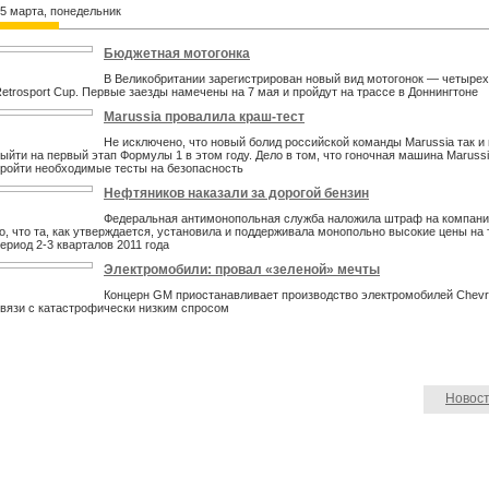
5 марта, понедельник
Бюджетная мотогонка
В Великобритании зарегистрирован новый вид мотогонок — четыре
etrosport Cup. Первые заезды намечены на 7 мая и пройдут на трассе в Доннингтоне
Marussia провалила краш-тест
Не исключено, что новый болид российской команды Marussia так и
ыйти на первый этап Формулы 1 в этом году. Дело в том, что гоночная машина Marussi
ройти необходимые тесты на безопасность
Нефтяников наказали за дорогой бензин
Федеральная антимонопольная служба наложила штраф на компани
о, что та, как утверждается, установила и поддерживала монопольно высокие цены на 
ериод 2-3 кварталов 2011 года
Электромобили: провал «зеленой» мечты
Концерн GM приостанавливает производство электромобилей Chevrol
вязи с катастрофически низким спросом
Новост