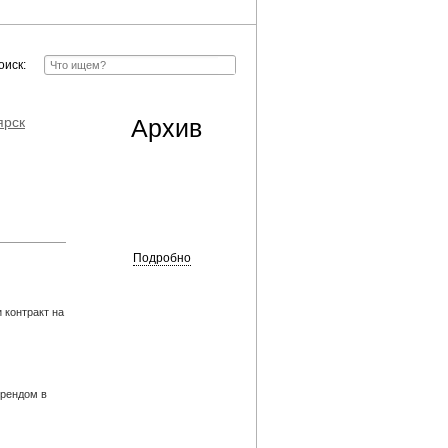
оиск:
ярск
Архив
Подробно
 контракт на
брендом в