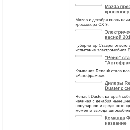
Mazda пре
кроссовер
Mazda с декабря вновь нач
кроссовера CX-9.
Электриче
весной 201
Губернатор Ставропольског
испытание электромобиля 
"Рено" ст
"Автофра
Компания Renault стала вл
«Автофрамос».
Дилеры Re
Duster с с
Renault Duster, который со
начиная с декабря нынешне
популярности среди потенци
момента выхода автомобиля
Команда Ф
название