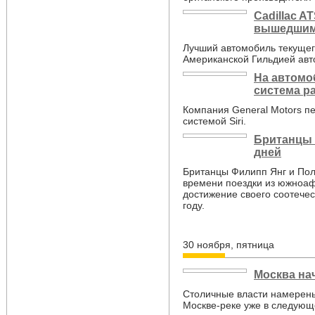
Cadillac 
вышедшим 
Лучший автомобиль текущег
Американской Гильдией авт
На автомо
система р
Компания General Motors пе
системой Siri.
Британцы 
дней
Британцы Филипп Янг и Пол
времени поездки из южноаф
достижение своего соотече
году.
30 ноября, пятница
Москва на
Столичные власти намерены
Москве-реке уже в следующ