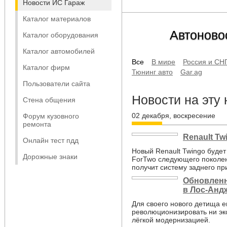
Новости ИС Гараж
Каталог материалов
Автоново
Каталог оборудования
Каталог автомобилей
Все
В мире
Россия и СН
Каталог фирм
Тюнинг авто
Gar.ag
Пользователи сайта
Новости на эту
Стена общения
02 декабря, воскресение
Форум кузовного
ремонта
Renault T
Онлайн тест пдд
Новый Renault Twingo будет
Дорожные знаки
ForTwo следующего поколени
получит систему заднего пр
Обновленн
в Лос-Анд
Для своего нового детища е
революционизировать ни эк
лёгкой модернизацией.