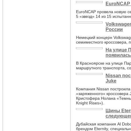
EuroNCAP 
EuroNCAP провела новую се
5 «звезд» 14 из 15 испытан
Volkswage
России
Немецкий концерн Volkswag
семиместного кроссовера, 
На улице 
появилась
В Красноярске на улице Па
маршрутного транспорта, с
Nissan по
Juke
Компания Nissan построила
«заряженного» кроссовера 
Кристофера Нолана «Темны
Knight Rises»).
Шины Eter
следующег
Дубайская компания Al Dobo
брендом Eternity, специаль