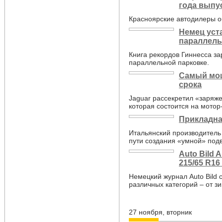
года выпу
Красноярские автодилеры о
Немец уст
параллель
Книга рекордов Гиннесса з
параллельной парковке.
Самый мощ
срока
Jaguar рассекретил «заряж
которая состоится на мотор
Прикладна
Итальянский производитель
пути создания «умной» подв
Auto Bild 
215/65 R16 
Немецкий журнал Auto Bild с
различных категорий – от з
27 ноября, вторник