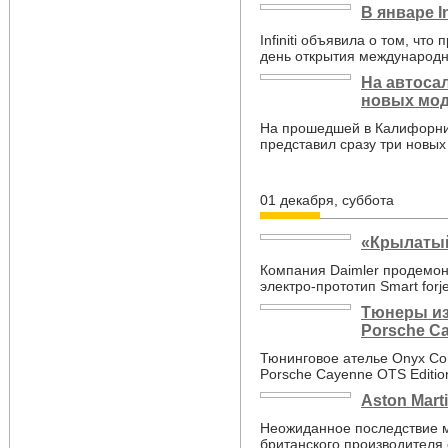
В январе I
Infiniti объявила о том, чт
день открытия международн
На автоса
новых мод
На прошедшей в Калифорнии
представил сразу три новых
01 декабря, суббота
«Крылатый
Компания Daimler продемон
электро-прототип Smart for
Тюнеры из
Porsche C
Тюнинговое ателье Onyx Co
Porsche Cayenne OTS Editio
Aston Mar
Неожиданное последствие 
британского производителя 