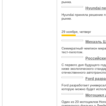
рынка.
Hyundai п
Hyundai приняла решение п
рынке.
29 ноября, четверг
Михаэль Ш
Семикратный чемпион мира
тест-пилотом.
Российски
C первого дня будущего го
ниже экологического станда
отечественного автотранспо
Ford разр
Ford разработает универса
которую можно будет испол
Мотоцикл 
Один из 20 мотоциклов Hon
очередного фильма о Джей