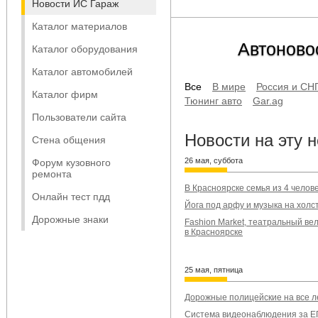
Новости ИС Гараж
Каталог материалов
Автоново
Каталог оборудования
Каталог автомобилей
Все
В мире
Россия и СН
Каталог фирм
Тюнинг авто
Gar.ag
Пользователи сайта
Новости на эту 
Стена общения
26 мая, суббота
Форум кузовного
ремонта
В Красноярске семья из 4 челов
Онлайн тест пдд
Йога под арфу и музыка на хол
Дорожные знаки
Fashion Market, театральный ве
в Красноярске
25 мая, пятница
Дорожные полицейские на все л
Система видеонаблюдения за ЕГ