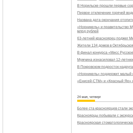
В Норильске прошли первые сор
Первое отключение горячей вод
Названа дата окончания отопит
«Норникель» и правительство М
млрд рублей
63-летний красноярец поджег Me
Жители 134 домов в Октябрьско
В финал конкурса «Мисс Русско
Мужчина изнасиловал 12-летню
В Покровском подросток надруг
«Норникель» поддержит малый 
«Енисей-СТМ» и «Красный Яр» с
24 мая, четверг
Более ста красноярцев стали э
Красноярцы побывали с экскурс
Красноярская стоматологическая