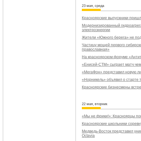
23 мая, среда
Красноярские выпускники пришл
Модернизированный гидроагрега
электроэнергии
Жители «Южного берега» не по
Частицу мощей первого сибирско
православная»
На красноярском форуме «Антит
«Енисей-СТМ» сыграет матч чем
«МегаФон» представил новую ли
«Норникель» объявил о старте 
Красноярские бизнесмены встре
22 мая, вторник
«Мы не фрики!»: Красноярцы пок
Красноярские школьники соревну
Медведь-Восток представил уни
Octavia