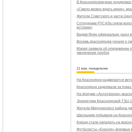
В Красноярском крае поддержат
«Смело можно ждать июня»: кра
Жители Советского и части Цент
Сотрудники РУСАЛа сняли корот
истории»
Вадим Янин официально ушел в 
Восемь красноярцев узнали о с
Мэрия заявила об опережении п
увеличение пробок
21 мая, понедельник
На Красноярск надвигаются вете
Красноярца задержали за показ
На форуме «Антитеррор» красн
Энергетики Красноярской ТЭЦ-1
Жители Минусинского района ук
Школьники побывали на Красно
Клещи стали нападать на красн
Футболисты «Енисея» впервые в