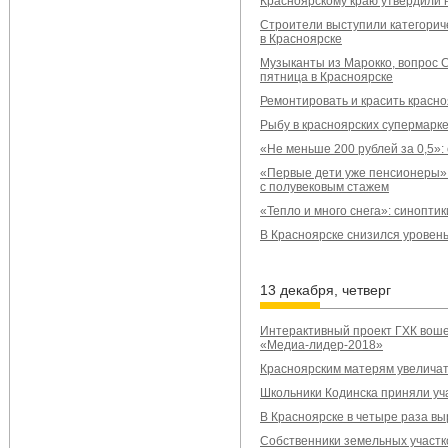
Красноярскому краю утвердили 
Строители выступили категорич
в Красноярске
Музыканты из Марокко, вопрос С
пятница в Красноярске
Ремонтировать и красить красн
Рыбу в красноярских супермарк
«Не меньше 200 рублей за 0,5»:
«Первые дети уже пенсионеры»:
с полувековым стажем
«Тепло и много снега»: синопти
В Красноярске снизился уровен
13 декабря, четверг
Интерактивный проект ГХК воше
«Медиа-лидер-2018»
Красноярским матерям увеличат
Школьники Кодинска приняли уч
В Красноярске в четыре раза вы
Собственники земельных участк