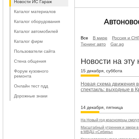
Новости ИС Гараж
Каталог материалов
Автоново
Каталог оборудования
Каталог автомобилей
Все
В мире
Россия и СН
Каталог фирм
Тюнинг авто
Gar.ag
Пользователи сайта
Новости на эту
Стена общения
15 декабря, суббота
Форум кузовного
ремонта
Новая схема движения в
Онлайн тест пдд
спектакль: выходные в 
Дорожные знаки
14 декабря, пятница
На Новый год красноярцы смогут
Масштабный утренник и звери в
в МВДЦ «Сибирь»