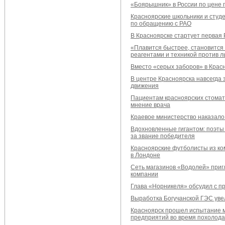
«Боярышник» в России по цене 
Красноярские школьники и студ
по обращению с РАО
В Красноярске стартует первая
«Плавится быстрее, становится
реагентами и техникой против л
Вместо «серых заборов» в Крас
В центре Красноярска навсегда 
движения
Пациентам красноярских стомато
мнение врача
Краевое министерство наказало 
Вдохновленные гигантом: поэты
за звание победителя
Красноярские футболисты из ко
в Лондоне
Cеть магазинов «Водолей» приг
компании
Глава «Норникеля» обсудил с п
Выработка Богучанской ГЭС уве
Красноярск прошел испытание м
предприятий во время похолод