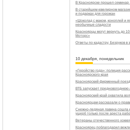
В Красноярске прошел семинар 
В старейшем ювелирном магазин
и подарках для горожан
«Шоколад с маком, коноплей и я
необычные сладости
Красноярцы могут вернуть до 10
Моторс»
Ответы по кадастру, Безруков в
10 декабря, понедельник
«Геройство года»: полиция рас
Красноярского края
Красноярский фирменный поезд
ВТБ запускает предновогоднюю 
Красноярский край охватила во
Красноярцам рассказали о прав
Снежно-ледяная лавина сошла 
ущерб только после ареста рабо
Ветераны отечественного хоккея
Красноярец поблагодарил вежли