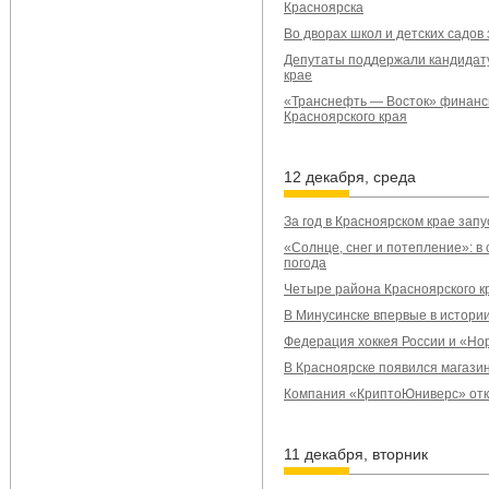
Красноярска
Во дворах школ и детских садов
Депутаты поддержали кандидату
крае
«Транснефть — Восток» финанси
Красноярского края
12 декабря, среда
За год в Красноярском крае запу
«Солнце, снег и потепление»: в
погода
Четыре района Красноярского к
В Минусинске впервые в истори
Федерация хоккея России и «Но
В Красноярске появился магази
Компания «КриптоЮниверс» отк
11 декабря, вторник