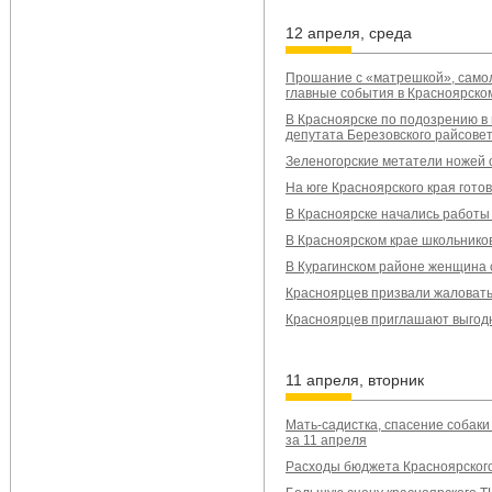
12 апреля, среда
Прошание с «матрешкой», самоле
главные события в Красноярском
В Красноярске по подозрению в
депутата Березовского райсове
Зеленогорские метатели ножей 
На юге Красноярского края гот
В Красноярске начались работы 
В Красноярском крае школьнико
В Курагинском районе женщина 
Красноярцев призвали жаловат
Красноярцев приглашают выгодн
11 апреля, вторник
Мать-садистка, спасение собаки
за 11 апреля
Расходы бюджета Красноярского