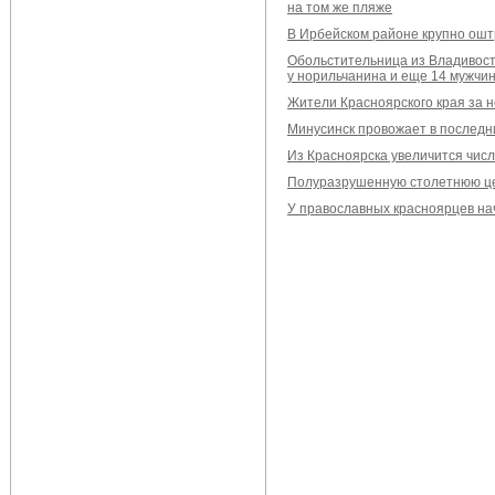
на том же пляже
В Ирбейском районе крупно ош
Обольстительница из Владивост
у норильчанина и еще 14 мужчин
Жители Красноярского края за 
Минусинск провожает в последн
Из Красноярска увеличится чис
Полуразрушенную столетнюю це
У православных красноярцев на