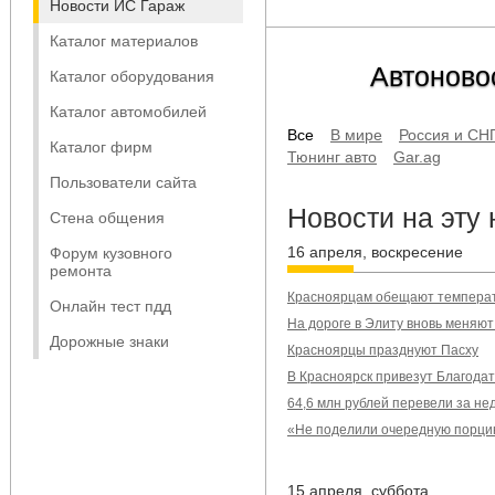
Новости ИС Гараж
Каталог материалов
Автоново
Каталог оборудования
Каталог автомобилей
Все
В мире
Россия и СН
Каталог фирм
Тюнинг авто
Gar.ag
Пользователи сайта
Новости на эту
Стена общения
16 апреля, воскресение
Форум кузовного
ремонта
Красноярцам обещают температ
Онлайн тест пдд
На дороге в Элиту вновь меняю
Дорожные знаки
Красноярцы празднуют Пасху
В Красноярск привезут Благода
64,6 млн рублей перевели за н
«Не поделили очередную порцию
15 апреля, суббота