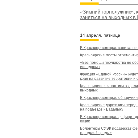
«Зимний горнолужник», к
заняться на выходных в
14 апреля, пятница
В Красноярском крае капитальн
Красноярские мосты отремонтир
«Без помощи государства не обо
ипподрома
Фракция «Единой России» будет
края на развитие территорий и 
Красноярские синоптики выдали
выходных
В Красноярском крае обнаружи
Красноярские дорожники перед 
на подъезде к Бадалыку
В Красноярском крае дефицит до
акции
Волонтеры СУЭК поддержат фе
городской среды»