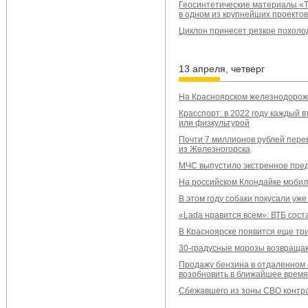
Геосинтетические материалы «Т
в одном из крупнейших проекто
Циклон принесет резкое похолод
13 апреля, четверг
На Красноярском железнодорож
Красспорт: в 2022 году каждый 
или физкультурой
Почти 7 миллионов рублей пере
из Железногорска
МЧС выпустило экстренное пред
На российском Клондайке мобил
В этом году собаки покусали уж
«Lada нравится всем»: ВТБ сос
В Красноярске появится еще тр
30-градусные морозы возвращаю
Продажу бензина в отдаленном 
возобновить в ближайшее время
Сбежавшего из зоны СВО контра