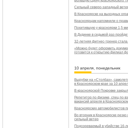
Большую сцену красноярского Т
Сильный северо-западный ветер
В Красноярске на выходных огра
Красноярцам напомнили о прави
Похитившую у красноярки 1,5 м
В Дудинке в седьмой раз пройд
32-летняя фитнес-тренер стала
«Можно будет оформить докумен
готовится к открытию филиал ф
10 апреля, понедельник
Вырубки на «Столбах», самолет
в Красноярском крае за 10 апре
В красноярской Покровке закры
Репетитор по физике, спец по в
вакансий апреля в Красноярском
Красноярских автомобилистов п
Во вторник в Красноярске резко
сильный ветер
Подозреваемый в убийстве 16-л