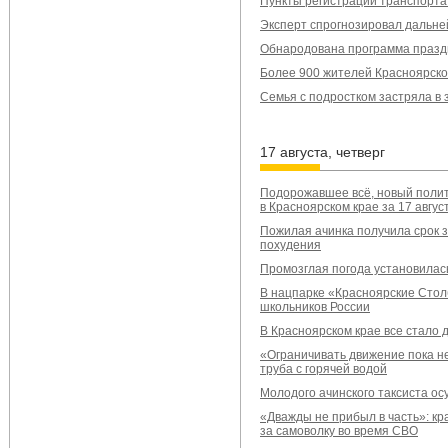
Пункты регистрации транспорта 
Эксперт спрогнозировал дальне
Обнародована программа праздн
Более 900 жителей Красноярског
Семья с подростком застряла в
17 августа, четверг
Подорожавшее всё, новый полит
в Красноярском крае за 17 авгус
Пожилая ачинка получила срок з
похудения
Промозглая погода установилась
В нацпарке «Красноярские Стол
школьников России
В Красноярском крае все стало
«Ограничивать движение пока н
труба с горячей водой
Молодого ачинского таксиста ос
«Дважды не прибыл в часть»: кр
за самоволку во время СВО