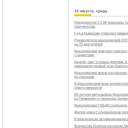
16 августа, среда
Предприятия СУЭК признаны лу
партнерства
Суд в Кемерове утвердил ликви
Руководителя красноярской ОПГ
на 25 млн рублей
Красноярский дом престарелых
с гаджетами
Качели, свет и новые дорожки: 
завершили первый этап благоус
Красноярские врачи рассказали 
ее признаки
В Красноярском крае коллекторо
ответственности
69-летняя жительница Краснояр
из Германии» и лишилась более
Красноярская ГИБДД сообщила о
Жилой дом в Сосновоборске погр
В Красноярске активизировалис
Владислав Логинов рассказал М