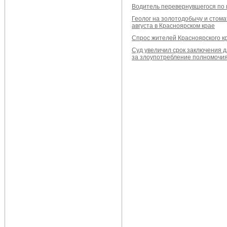
Водитель перевернувшегося по п
Геолог на золотодобычу и стом
августа в Красноярском крае
Спрос жителей Красноярского кр
Суд увеличил срок заключения д
за злоупотребление полномочи