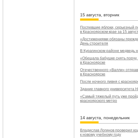
15 августа, вторник
Поспевшие яблоки, серьезный п
в Красноярском крае за 15 авгус
«Достижениями обязаны прежде 
День строителя
В Курагинском районе медведь н
«Обещала бабушке снять порчу, 
в Красноярске
Отечественного «Валли» отправ
в Красноярске
После ночного ливня с краснояр
Здание главного университета 
«Самый тяжелый путь уже пройд
красноярского метро
14 августа, понедельник
Владислав Логинов проверил хо
к новому учебному году