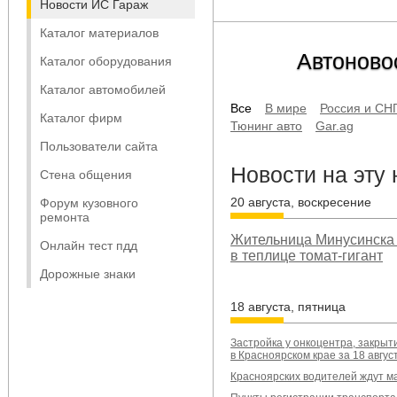
Новости ИС Гараж
Каталог материалов
Автоново
Каталог оборудования
Каталог автомобилей
Все
В мире
Россия и СН
Каталог фирм
Тюнинг авто
Gar.ag
Пользователи сайта
Новости на эту
Стена общения
20 августа, воскресение
Форум кузовного
ремонта
Жительница Минусинска
Онлайн тест пдд
в теплице томат-гигант
Дорожные знаки
18 августа, пятница
Застройка у онкоцентра, закры
в Красноярском крае за 18 авгус
Красноярских водителей ждут ма