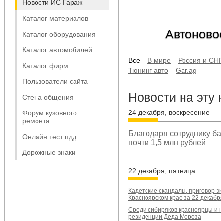
Новости ИС Гараж
Каталог материалов
Автоново
Каталог оборудования
Каталог автомобилей
Все
В мире
Россия и СН
Каталог фирм
Тюнинг авто
Gar.ag
Пользователи сайта
Новости на эту
Стена общения
24 декабря, воскресение
Форум кузовного
ремонта
Благодаря сотруднику б
Онлайн тест пдд
почти 1,5 млн рублей
Дорожные знаки
22 декабря, пятница
Кадетские скандалы, приговор э
Красноярском крае за 22 декабр
Среди сибиряков красноярцы и 
резиденции Деда Мороза