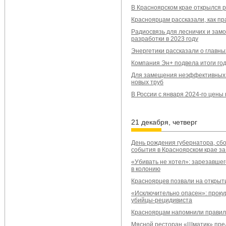
В Красноярском крае открылся
Красноярцам рассказали, как п
Радиосвязь для лесничих и замо
разработки в 2023 году
Энергетики рассказали о главн
Компания Эн+ подвела итоги год
Для замещения неэффективных к
новых труб
В России с января 2024-го цены 
21 декабря, четверг
День рождения губернатора, сбо
события в Красноярском крае за
«Убивать не хотел»: зарезавшег
в колонию
Красноярцев позвали на открыт
«Исключительно опасен»: проку
убийцы-рецидивиста
Красноярцам напомнили правил
Мясной ресторан «Шматик» пред