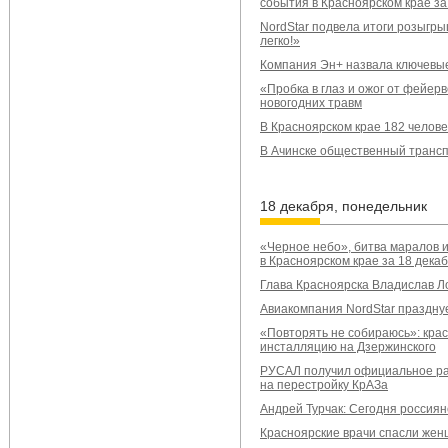
события в Красноярском крае за
NordStar подвела итоги розыгр
легко!»
Компания Эн+ назвала ключевые
«Пробка в глаз и ожог от фейер
новогодних травм
В Красноярском крае 182 челов
В Ачинске общественный трансп
18 декабря, понедельник
«Черное небо», битва маралов и
в Красноярском крае за 18 дека
Глава Красноярска Владислав Ло
Авиакомпания NordStar праздну
«Повторять не собираюсь»: кра
инсталляцию на Дзержинского
РУСАЛ получил официальное ра
на перестройку КрАЗа
Андрей Турчак: Сегодня россиян
Красноярские врачи спасли жен