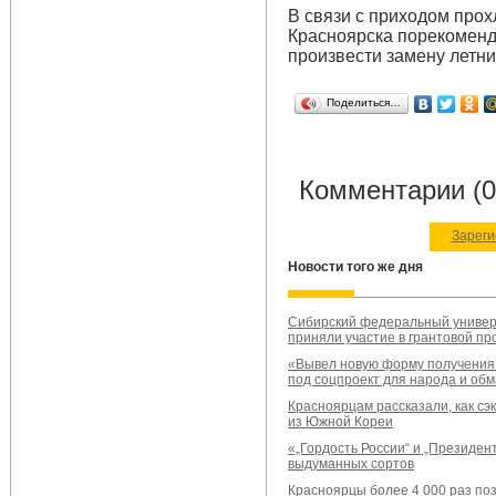
В связи с приходом про
Красноярска порекомен
произвести замену летни
Поделиться…
Комментарии (0
Зареги
Новости того же дня
Сибирский федеральный универ
приняли участие в грантовой пр
«Вывел новую форму получения
под соцпроект для народа и обм
Красноярцам рассказали, как сэ
из Южной Кореи
«„Гордость России“ и „Президен
выдуманных сортов
Красноярцы более 4 000 раз по