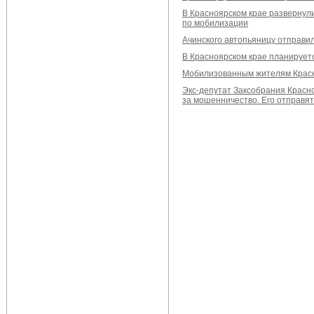
В Красноярском крае развернул
по мобилизации
Ачинского автопьяницу отправил
В Красноярском крае планируетс
Мобилизованным жителям Красно
Экс-депутат Заксобрания Красн
за мошенничество. Его отправят