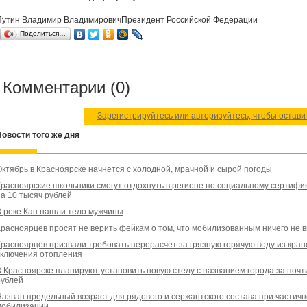
Путин Владимир ВладимировичПрезидент Российской Федерации
Поделиться…
Комментарии (0)
Зарегистрируйтесь или авторизуйтесь, чтобы остав
Новости того же дня
Октябрь в Красноярске начнется с холодной, мрачной и сырой погоды
Красноярские школьники смогут отдохнуть в регионе по социальному сертифи
на 10 тысяч рублей
В реке Кан нашли тело мужчины
Красноярцев просят не верить фейкам о том, что мобилизованным ничего не 
Красноярцев призвали требовать перерасчет за грязную горячую воду из кран
включения отопления
В Красноярске планируют установить новую стелу с названием города за почт
рублей
Назван предельный возраст для рядового и сержантского состава при частич
мобилизации