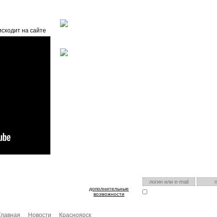
Главная
О проекте
FAQ
Автоэнциклопедия
исходит на сайте
оспользуйтесь им для входа!
Есть аккаунт на нашем са
дополнительные
Запомнить меня
Я забыл
возможности
Главная
Новости
Красноярск