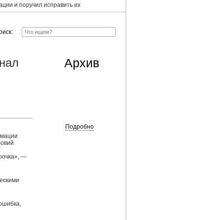
ции и поручил исправить их
оиск:
знал
Архив
Подробно
рмации
ловий
рочка», —
ческими
ошибка,