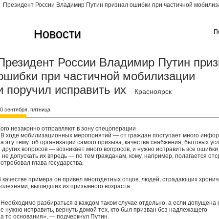
Президент России Владимир Путин признал ошибки при частичной мобилиза
Новости
П
Президент России Владимир Путин при
ошибки при частичной мобилизации
и поручил исправить их
Красноярск
0 сентября, пятница
Кого незаконно отправляют в зону спецоперации
«В ходе мобилизационных мероприятий — от граждан поступает много инфо
на эту тему: об организации самого призыва, качества снабжения, бытовых ус
и других вопросов — возникает много вопросов, и нужно исправить все ошибки
и не допускать их впредь — по тем гражданам, кому, например, полагается отс
потребовал глава государства.
В качестве примера он привел многодетных отцов, людей, страдающих хрони
болезнями, вышедших из призывного возраста.
«Необходимо разбираться в каждом таком случае отдельно, а если допущена 
ее нужно исправить, вернуть домой тех, кто был призван без надлежащего
на то основания», — подчеркнул Путин.