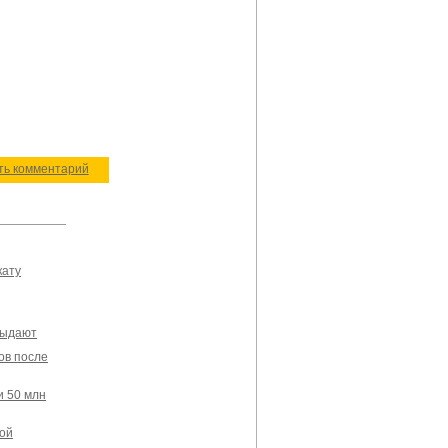
ить комментарий
кату
выдают
ов после
и 50 млн
ной