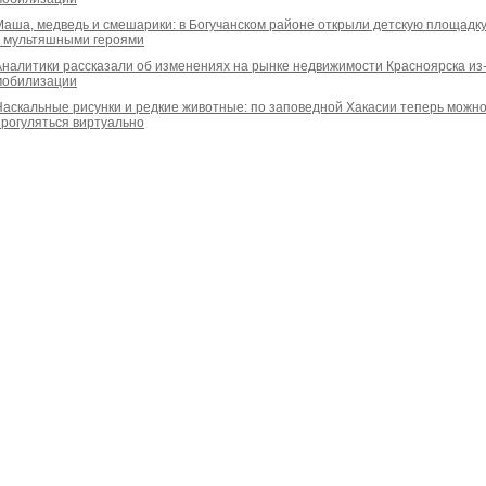
Маша, медведь и смешарики: в Богучанском районе открыли детскую площадк
с мультяшными героями
Аналитики рассказали об изменениях на рынке недвижимости Красноярска из
мобилизации
Наскальные рисунки и редкие животные: по заповедной Хакасии теперь можн
прогуляться виртуально