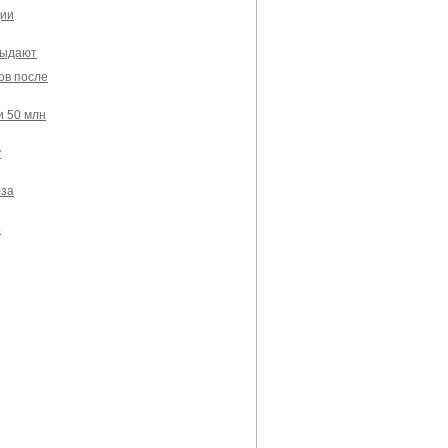
ции
выдают
ов после
и 50 млн
у
-за
о