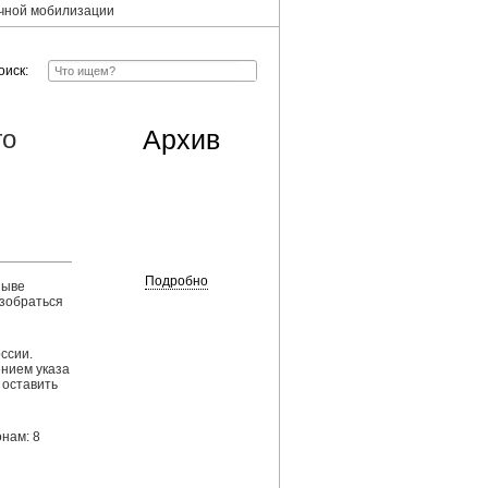
ичной мобилизации
оиск:
го
Архив
Подробно
зыве
зобраться
ссии.
ением указа
 оставить
нам: 8