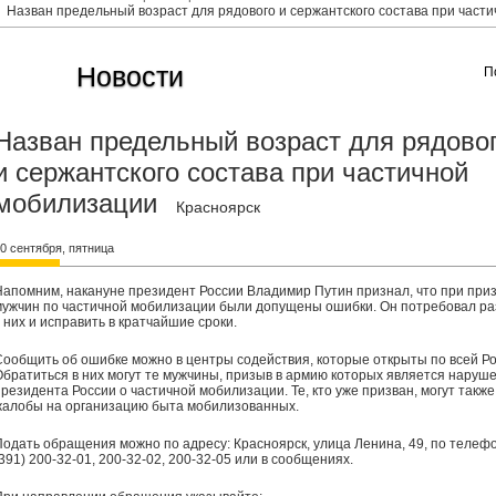
Назван предельный возраст для рядового и сержантского состава при част
Новости
П
Назван предельный возраст для рядово
и сержантского состава при частичной
мобилизации
Красноярск
0 сентября, пятница
Напомним, накануне президент России Владимир Путин признал, что при при
мужчин по частичной мобилизации были допущены ошибки. Он потребовал ра
 них и исправить в кратчайшие сроки.
Сообщить об ошибке можно в центры содействия, которые открыты по всей Ро
Обратиться в них могут те мужчины, призыв в армию которых является наруш
президента России о частичной мобилизации. Те, кто уже призван, могут также
жалобы на организацию быта мобилизованных.
Подать обращения можно по адресу: Красноярск, улица Ленина, 49, по телефо
391) 200-32-01, 200-32-02, 200-32-05 или в сообщениях.