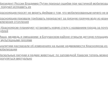
Президент России Владимир Путин признал ошибки при частичной мобилиза
и поручил исправить их
Красноярцев просят не верить фейкам о том, что мобилизованным ничего не 
Красноярцев призвали требовать перерасчет за грязную горячую воду из кран
включения отопления
В Красноярске планируют установить новую стелу с названием города за почт
рублей
Маша, медведь и смешарики: в Богучанском районе открыли детскую площадк
с мультяшными героями
Аналитики рассказали об изменениях на рынке недвижимости Красноярска из
мобилизации
Наскальные рисунки и редкие животные: по заповедной Хакасии теперь можн
прогуляться виртуально