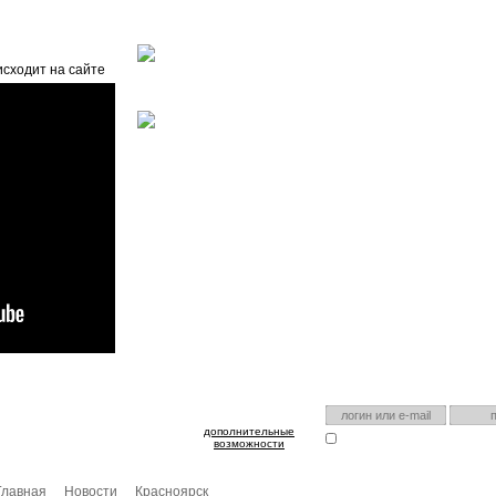
Главная
О проекте
FAQ
Автоэнциклопедия
исходит на сайте
оспользуйтесь им для входа!
Есть аккаунт на нашем са
дополнительные
Запомнить меня
Я забыл
возможности
Главная
Новости
Красноярск