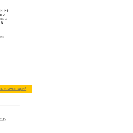
личие
что
ришла
 8.
ции
ить комментарий
кату