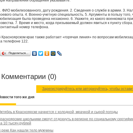
При направлении обращения указывайте:
1. ФИО мобилизованного, дату рождения. 2. Сведения о службе в армии. 3. На
оевого опыта. 4. Военно-учетную специальность. 5. Аргументы в пользу того, 
мобилизация была проведена незаконно. 6. Укажите, из какого военкомата п
овестка. 7. Время и место, когда призываемый должен явиться к пункту сбора.
Контактный номер телефона.
В Красноярском крае также работает «горячая линия» по вопросам мобилиза
на телефоне 122.
Поделиться…
Комментарии (0)
Зарегистрируйтесь или авторизуйтесь, чтобы остав
Новости того же дня
Октябрь в Красноярске начнется с холодной, мрачной и сырой погоды
Красноярские школьники смогут отдохнуть в регионе по социальному сертифи
на 10 тысяч рублей
В реке Кан нашли тело мужчины