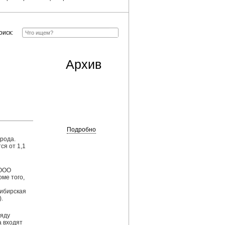
оиск:
Архив
Подробно
орода.
ся от 1,1
 ООО
ме того,
ибирская
.
ряду
а входят