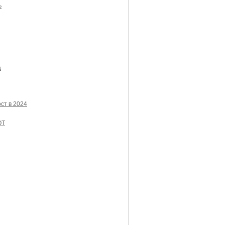
ь
а
ст в 2024
ОТ