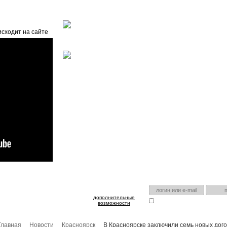
Главная
О проекте
FAQ
Автоэнциклопедия
исходит на сайте
оспользуйтесь им для входа!
Есть аккаунт на нашем са
дополнительные
Запомнить меня
Я забыл
возможности
Главная
Новости
Красноярск
В Красноярске заключили семь новых дог