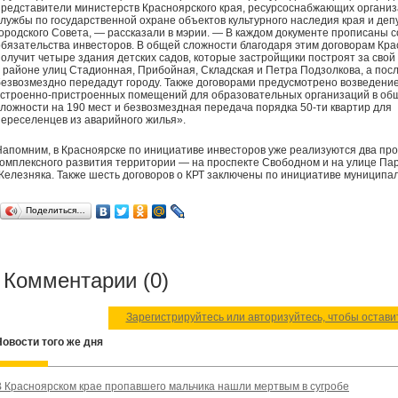
представители министерств Красноярского края, ресурсоснабжающих организ
службы по государственной охране объектов культурного наследия края и деп
городского Совета, — рассказали в мэрии. — В каждом документе прописаны 
обязательства инвесторов. В общей сложности благодаря этим договорам Кра
получит четыре здания детских садов, которые застройщики построят за свой
в районе улиц Стадионная, Прибойная, Складская и Петра Подзолкова, а пос
безвозмездно передадут городу. Также договорами предусмотрено возведени
встроенно-пристроенных помещений для образовательных организаций в об
сложности на 190 мест и безвозмездная передача порядка 50-ти квартир для
переселенцев из аварийного жилья».
Напомним, в Красноярске по инициативе инвесторов уже реализуются два про
комплексного развития территории — на проспекте Свободном и на улице Па
Железняка. Также шесть договоров о КРТ заключены по инициативе муниципа
Поделиться…
Комментарии (0)
Зарегистрируйтесь или авторизуйтесь, чтобы остав
Новости того же дня
В Красноярском крае пропавшего мальчика нашли мертвым в сугробе