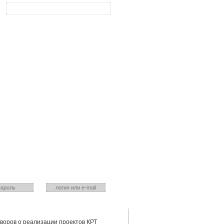
Ваш город:
Красноярск
йте? Входите!
Нет? зарегистрируйтесь!
Укажите действующий ящик
 пароль
оворов о реализации проектов КРТ