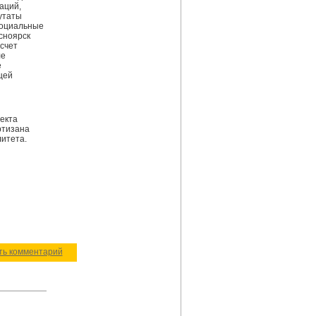
аций,
утаты
социальные
сноярск
 счет
ле
е
щей
екта
ртизана
литета.
ить комментарий