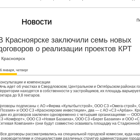
Новости
П
В Красноярске заключили семь новых
договоров о реализации проектов КРТ
Красноярск
6 января, четверг
Консультации и компенсации
Речь идет об участках в Свердловском, Центральном и Октябрьском районах г
Территории находятся в собственности у застройщиков, их площадь варьирует
ектара до 9,8 гектаров.
Договоры подписаны с АО «Фирма «Культбытстрой», ООО СЗ «Омега-строй»,
«Поэзия» и ООО СЗ «Красноярские инвестиции», два — с АО «СЗ «Арбан». Кро
один из договоров заключен одновременно с четырьмя организациями — ООО
СЗ «Комфорт», ООО СЗ «Новая Базаиха», ООО СЗ «Берег Базаихи» и ООО «С
Сетевая Компания» (они будут совместно осваивать площадку на Стадионной)
«Все договоры рассматривались на специальной городской комиссии, куда на
с руководителями и специалистами различных структур администрации город