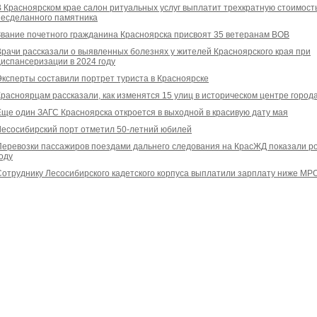
В Красноярском крае салон ритуальных услуг выплатит трехкратную стоимост
несделанного памятника
Звание почетного гражданина Красноярска присвоят 35 ветеранам ВОВ
Врачи рассказали о выявленных болезнях у жителей Красноярского края при
диспансеризации в 2024 году
Эксперты составили портрет туриста в Красноярске
Красноярцам рассказали, как изменятся 15 улиц в историческом центре город
Еще один ЗАГС Красноярска откроется в выходной в красивую дату мая
Лесосибирский порт отметил 50-летний юбилей
Перевозки пассажиров поездами дальнего следования на КрасЖД показали ро
оду
Сотруднику Лесосибирского кадетского корпуса выплатили зарплату ниже МР