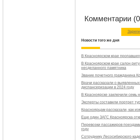
Комментарии (0
Зареги
Новости того же дня
В Красноярском крае пропавшег
В Красноярском крае салон риту
несделанного памятника
Звание почетного гражданина К
Врачи рассказали о выявленных
диспансеризации в 2024 году
В Красноярске заключили семь н
Эксперты составили портрет ту
Красноярцам рассказали, как из
Еще один ЗАГС Красноярска откр
Перевозки пассажиров поездами
году
Сотруднику Лесосибирского кад