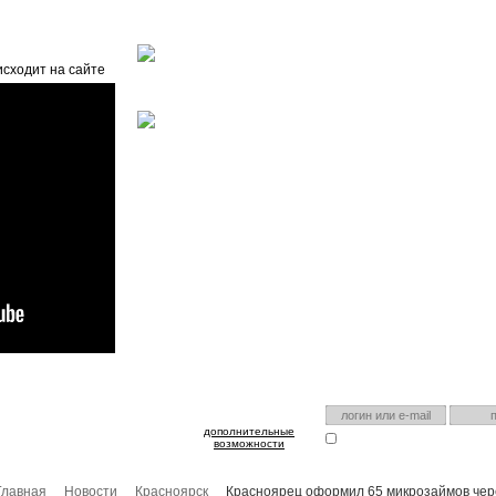
Главная
О проекте
FAQ
Автоэнциклопедия
исходит на сайте
оспользуйтесь им для входа!
Есть аккаунт на нашем са
дополнительные
Запомнить меня
Я забыл
возможности
Главная
Новости
Красноярск
Красноярец оформил 65 микрозаймов чер