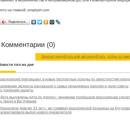
обвиняют в мошенничестве и неправомерном доступе к компьютерной инфор
Фото на главной: unsplash.com
Поделиться…
Комментарии (0)
Зарегистрируйтесь или авторизуйтесь, чтобы остав
Новости того же дня
Красноярцев приглашают в новые бесплатные походы по окрестностям город
Банковские эксперты рассказали о самых ненадежных паролях и дали советы
по усилению защиты
«Дети вынуждены идти по дороге»: чиновники пообещали красноярцам сделат
до лицея в Ветлужанке
«Назначили девочку 33 лет»: экс-главврач красноярской больницы на Кутузова
раскритиковала выбор нового руководителя