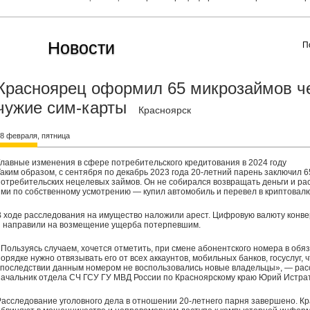
Новости
П
Красноярец оформил 65 микрозаймов ч
чужие сим-карты
Красноярск
8 февраля, пятница
Главные изменения в сфере потребительского кредитования в 2024 году
Таким образом, с сентября по декабрь 2023 года 20-летний парень заключил 6
потребительских нецелевых займов. Он не собирался возвращать деньги и р
ими по собственному усмотрению — купил автомобиль и перевел в криптовалю
В ходе расследования на имущество наложили арест. Цифровую валюту конв
и направили на возмещение ущерба потерпевшим.
«Пользуясь случаем, хочется отметить, при смене абонентского номера в обя
орядке нужно отвязывать его от всех аккаунтов, мобильных банков, госуслуг, 
впоследствии данным номером не воспользовались новые владельцы», — рас
начальник отдела СЧ ГСУ ГУ МВД России по Красноярскому краю Юрий Истрат
Расследование уголовного дела в отношении 20-летнего парня завершено. К