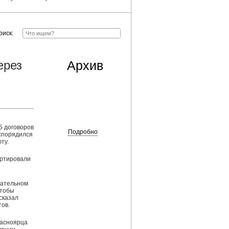
оиск:
ерез
Архив
5 договоров
Подробно
аспорядился
ту.
ертировали
зательном
чтобы
сказал
ов.
расноярца