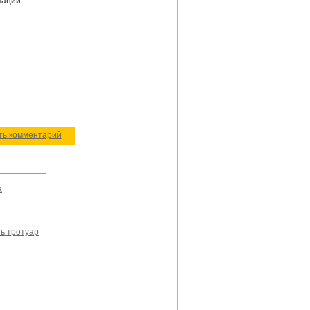
мации.
ить комментарий
а
ь тротуар