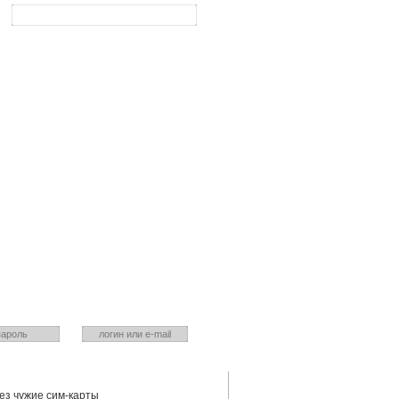
Ваш город:
Красноярск
йте? Входите!
Нет? зарегистрируйтесь!
Укажите действующий ящик
 пароль
ез чужие сим-карты