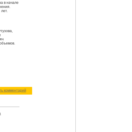
на в начале
нения.
 лет.
тузова,
е
яч
 объемов.
ить комментарий
а