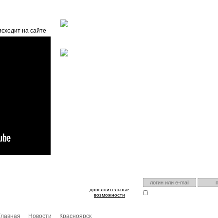
Главная
О проекте
FAQ
Автоэнциклопедия
исходит на сайте
оспользуйтесь им для входа!
Есть аккаунт на нашем са
дополнительные
Запомнить меня
Я забыл
возможности
Главная
Новости
Красноярск