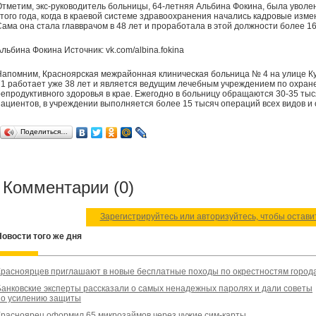
Отметим, экс-руководитель больницы, 64-летняя Альбина Фокина, была уволе
этого года, когда в краевой системе здравоохранения начались кадровые изме
Сама она стала главврачом в 48 лет и проработала в этой должности более 16
льбина Фокина Источник: vk.com/albina.fokina
Напомним, Красноярская межрайонная клиническая больница № 4 на улице Ку
71 работает уже 38 лет и является ведущим лечебным учреждением по охран
репродуктивного здоровья в крае. Ежегодно в больницу обращаются 30-35 тыс
пациентов, в учреждении выполняется более 15 тысяч операций всех видов и
Поделиться…
Комментарии (0)
Зарегистрируйтесь или авторизуйтесь, чтобы остав
Новости того же дня
Красноярцев приглашают в новые бесплатные походы по окрестностям город
Банковские эксперты рассказали о самых ненадежных паролях и дали советы
по усилению защиты
Красноярец оформил 65 микрозаймов через чужие сим-карты