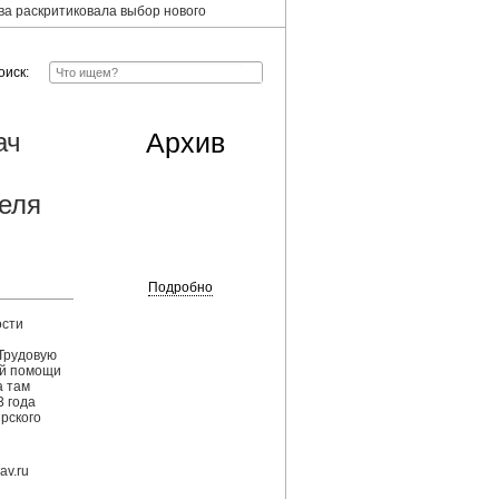
ова раскритиковала выбор нового
оиск:
ач
Архив
теля
Подробно
ости
Трудовую
ой помощи
а там
3 года
рского
av.ru