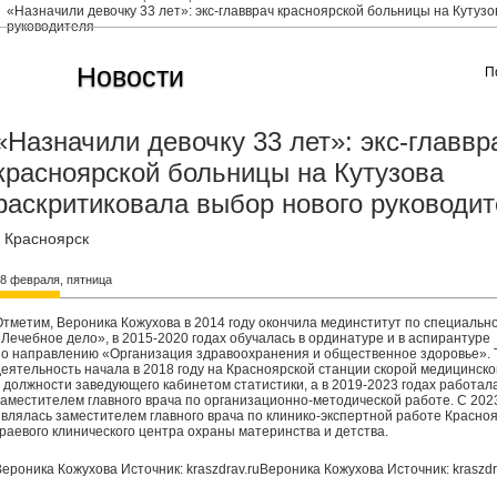
«Назначили девочку 33 лет»: экс-главврач красноярской больницы на Кутуз
руководителя
Новости
П
«Назначили девочку 33 лет»: экс-главвр
красноярской больницы на Кутузова
раскритиковала выбор нового руководи
Красноярск
8 февраля, пятница
Отметим, Вероника Кожухова в 2014 году окончила мединститут по специальн
«Лечебное дело», в 2015-2020 годах обучалась в ординатуре и в аспирантуре
по направлению «Организация здравоохранения и общественное здоровье». 
деятельность начала в 2018 году на Красноярской станции скорой медицинск
с должности заведующего кабинетом статистики, а в 2019-2023 годах работал
заместителем главного врача по организационно-методической работе. С 202
являлась заместителем главного врача по клинико-экспертной работе Красноя
краевого клинического центра охраны материнства и детства.
ероника Кожухова Источник: kraszdrav.ruВероника Кожухова Источник: kraszdr