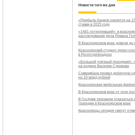
Новости того же дня
«Прибыль банков снизится на 1
ставки в 2025 году
«1481 потерпевший»: в красноя
расследования дела Романа Го
В Красноярском крае довели до 
Красноярский студент купил пло
в Роспотребнадзор
«Большой уличный праздник!»: 
на родине Василия Сурикова
Совкомбанк провел дебютную сд
на 10 млрд рублей
Красноярская мебельная фабрик
В Красноярском крае от огня п
В Госдуме призвали отказаться 
трагедии в Красноярском крае
Красноярцы сегодня смогут отм