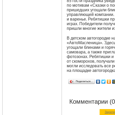
85 гости праздника уви
по мотивам «Сказки о по
пришедших угощали блин
управляющей компании. 
и варенье. Ребятишки пр
играх. Победители получ
пришли многие жители и
В детском автогородке н
«АвтоМасленица». Здесь 
угощали блинами и горя
самовара, а также пригл
фотозонах. Ребятишки и
от скоморохов, получали
могли исследовать все 
на площадке автогородка.
Поделиться…
Комментарии (0
Зареги