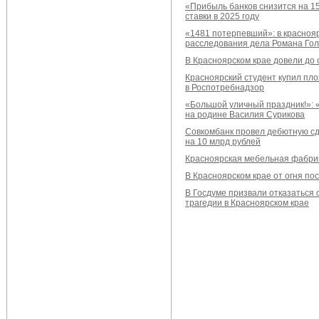
«Прибыль банков снизится на 1
ставки в 2025 году
«1481 потерпевший»: в красноя
расследования дела Романа Го
В Красноярском крае довели до 
Красноярский студент купил пло
в Роспотребнадзор
«Большой уличный праздник!»: 
на родине Василия Сурикова
Совкомбанк провел дебютную сд
на 10 млрд рублей
Красноярская мебельная фабрик
В Красноярском крае от огня п
В Госдуме призвали отказаться 
трагедии в Красноярском крае