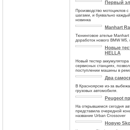
Первый эл
Производство мотоциклов с
шагами, и буквально кажды
новинка
Manhart R
Тюнинговое ателье Manhart
доработок нового BMW M5, 
Новые тес
HELLA
Новый тестер аккумулятора
сервисных станциях, позвол
поступлении машины в ремон
Два самос
В Красноярске из-за выбежа
грузовых автомобиля.
Peugeot п
На открывшемся сегодня ав
представила очередной кон
название Urban Crossover
Новую Sko