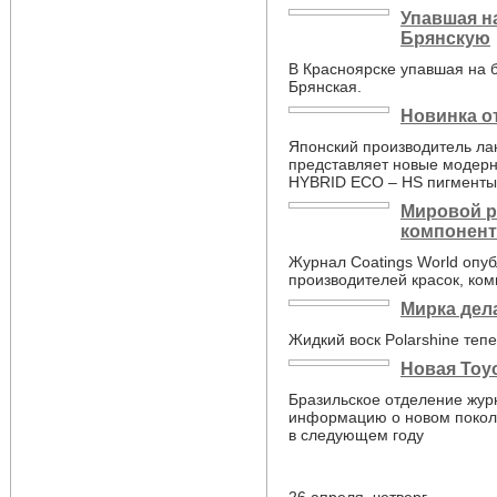
Упавшая н
Брянскую
В Красноярске упавшая на б
Брянская.
Новинка от
Японский производитель ла
представляет новые модер
HYBRID ECO – HS пигменты
Мировой р
компонен
Журнал Coatings World опу
производителей красок, ком
Мирка дела
Жидкий воск Polarshine теп
Новая Toyo
Бразильское отделение жур
информацию о новом поколен
в следующем году