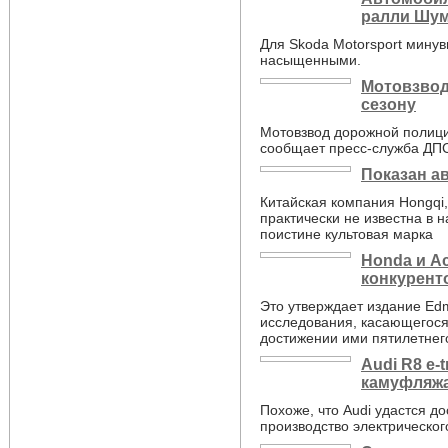
ралли Шу
Для Skoda Motorsport мину
насыщенными.
Мотовзвод
сезону
Мотовзвод дорожной полиции
сообщает пресс-служба ДП
Показан а
Китайская компания Hongqi,
практически не известна в 
поистине культовая марка
Honda и A
конкурент
Это утверждает издание Ed
исследования, касающегося
достижении ими пятилетнего
Audi R8 e-
камуфляж
Похоже, что Audi удастся до
производство электрического