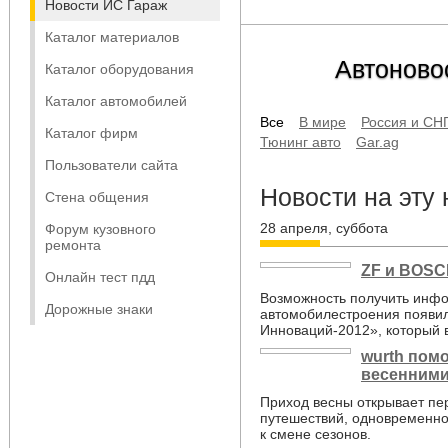
Новости ИС Гараж
Каталог материалов
Автоново
Каталог оборудования
Каталог автомобилей
Все
В мире
Россия и СН
Каталог фирм
Тюнинг авто
Gar.ag
Пользователи сайта
Новости на эту
Стена общения
28 апреля, суббота
Форум кузовного
ремонта
ZF и BOSC
Онлайн тест пдд
Возможность получить инфо
Дорожные знаки
автомобилестроения появил
Инноваций-2012», который 
wurth пом
весенними
Приход весны открывает пе
путешествий, одновременно
к смене сезонов.