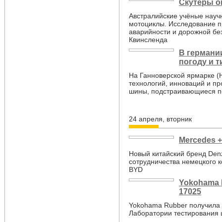
Скутеры о
Австралийские учёные научн
мотоциклы. Исследование п
аварийности и дорожной бе
Квинсленда
В германи
погоду и т
На Ганноверской ярмарке 
технологий, инноваций и п
шины, подстраивающиеся по
24 апреля, вторник
Mercedes +
Новый китайский бренд Denz
сотрудничества немецкого к
BYD
Yokohama 
17025
Yokohama Rubber получила 
Лаборатории тестирования