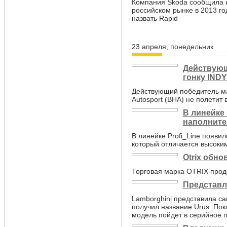
Компания Skoda сообщила и
российском рынке в 2013 го
назвать Rapid
23 апреля, понедельник
Действующ
гонку IND
Действующий победитель м
Autosport (BHA) не полетит
В линейке
наполните
В линейке Profi_Line появил
который отличается высоки
Otrix обно
Торговая марка OTRIX прод
Представл
Lamborghini представила с
получил название Urus. Пок
модель пойдет в серийное п