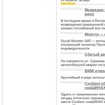
26 апреля, четверг
Медведев:
меня
В последнее время в России
возвращения разрешенной н
никаких послаблений все-та
Монстр — 
Ducati Monster S4R — мотоц
итальянский тюнингер Паол
индивидуальности
Сбитый де
На перекресте ул. Сурикова
автомобильной аварии пост
BMW откры
Крупнейший в мире мотоса
Cordiant о
«наШИНАХ 
Удрать от американских коп
загадку египетских пирамид
квесте Cordiant «наШИНАХ в