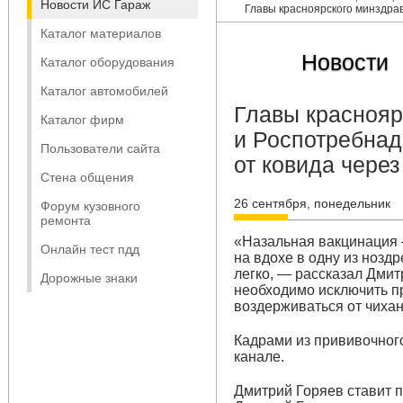
Новости ИС Гараж
Главы красноярского минздрав
Каталог материалов
Новости
Каталог оборудования
Каталог автомобилей
Главы краснояр
Каталог фирм
и Роспотребнад
Пользователи сайта
от ковида чере
Стена общения
26 сентября, понедельник
Форум кузовного
ремонта
«Назальная вакцинация 
Онлайн тест пдд
на вдохе в одну из нозд
легко, — рассказал Дмит
Дорожные знаки
необходимо исключить пр
воздерживаться от чиха
Кадрами из прививочного
канале.
Дмитрий Горяев ставит п