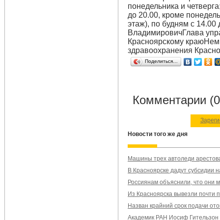
понедельника и четверга;
до 20.00, кроме понеде
этаж), по будням с 14.00
ВладимировичГлава упр
Красноярскому краюНем
здравоохранения Красно
Поделиться…
Комментарии (0
Зареги
Новости того же дня
Машины трех автоледи арестова
В Красноярске дадут субсидии 
Россиянам объяснили, что они м
Из Красноярска вывезли почти 
Назван крайний срок подачи ото
Академик РАН Иосиф Гительзон у