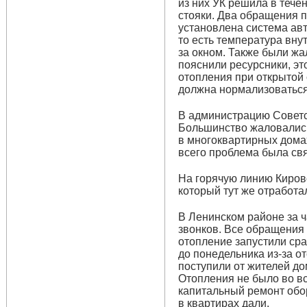
из них УК решила в тече
стояки. Два обращения п
установлена система ав
то есть температура вну
за окном. Также были жал
пояснили ресурсники, эт
отопления при открытой
должна нормализоваться
В администрацию Советс
Большинство жаловались
в многоквартирных дома
всего проблема была св
На горячую линию Кировс
который тут же отработа
В Ленинском районе за 
звонков. Все обращения
отопление запустили сра
до понедельника из-за от
поступили от жителей до
Отопления не было во вс
капитальный ремонт обо
в квартирах дали.