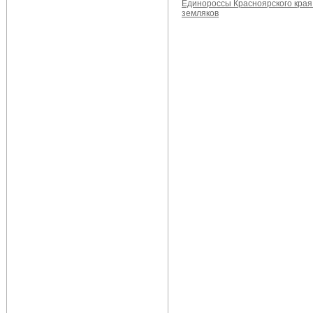
Единороссы Красноярского края
земляков