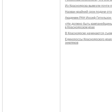
Из Красноярска вывезли почти 
Назван крайний срок подачи ото
Академик РАН Иосиф Гительзон у
«Не должно быть кампанейщины
в Красноярском крае
В Красноярске начинаются съем
Единороссы Красноярского края
земляков