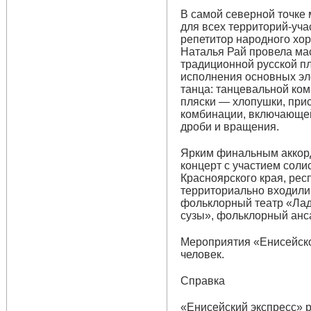
В самой северной точке
для всех территорий-уч
репетитор народного хо
Наталья Рай провела ма
традиционной русской п
исполнения основных эл
танца: танцевальной ко
пляски — хлопушки, прис
комбинации, включающей
дроби и вращения.
Ярким финальным аккорд
концерт с участием соли
Красноярского края, рес
территориально входили 
фольклорный театр «Ладо
сузы», фольклорный анс
Мероприятия «Енисейско
человек.
Справка
«Енисейский экспресс» р