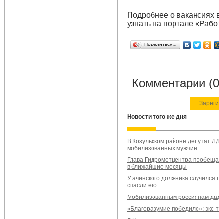
Подробнее о вакансиях 
узнать на портале «Рабо
Поделиться…
Комментарии (0
Зареги
Новости того же дня
В Козульском районе депутат Л
мобилизованных мужчин
Глава Гидрометцентра пообещал
в ближайшие месяцы
У ачинского должника случился 
спасли его
Мобилизованным россиянам даду
«Благоразумие победило»: экс-т