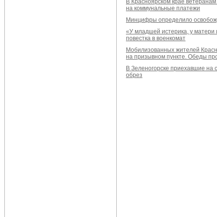
В Красноярском крае ветеранам
на коммунальные платежи
Минцифры определило освобож
«У младшей истерика, у матери 
повестка в военкомат
Мобилизованных жителей Красно
на призывном пункте. Обеды пр
В Зеленогорске приехавшие на 
обрез