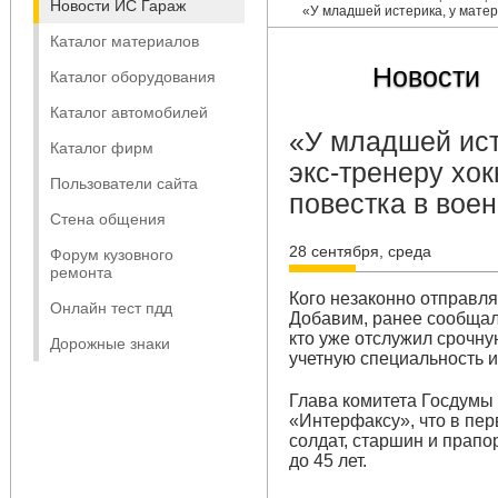
Новости ИС Гараж
«У младшей истерика, у матер
Каталог материалов
Новости
Каталог оборудования
Каталог автомобилей
«У младшей ист
Каталог фирм
экс-тренеру хо
Пользователи сайта
повестка в вое
Стена общения
28 сентября, среда
Форум кузовного
ремонта
Кого незаконно отправл
Онлайн тест пдд
Добавим, ранее сообщало
кто уже отслужил срочну
Дорожные знаки
учетную специальность и
Глава комитета Госдумы
«Интерфаксу», что в пе
солдат, старшин и прап
до 45 лет.