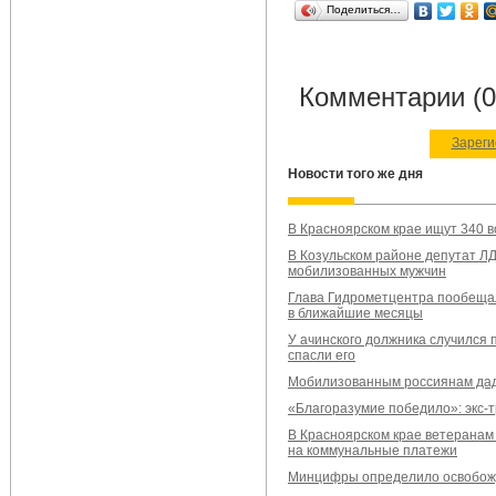
Поделиться…
Комментарии (0
Зареги
Новости того же дня
В Красноярском крае ищут 340 
В Козульском районе депутат Л
мобилизованных мужчин
Глава Гидрометцентра пообещал
в ближайшие месяцы
У ачинского должника случился 
спасли его
Мобилизованным россиянам даду
«Благоразумие победило»: экс-т
В Красноярском крае ветеранам
на коммунальные платежи
Минцифры определило освобож