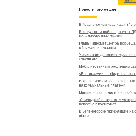
Зареги
Новости того же дня
В Красноярском крае ищут 340 
В Козульском районе депутат Л
мобилизованных мужчин
Глава Гидрометцентра пообещал
в ближайшие месяцы
У ачинского должника случился 
спасли его
Мобилизованным россиянам даду
«Благоразумие победило»: экс-т
В Красноярском крае ветеранам
на коммунальные платежи
Минцифры определило освобож
«У младшей истерика, у матери 
повестка в военкомат
В Зеленогорске приехавшие на 
обрез