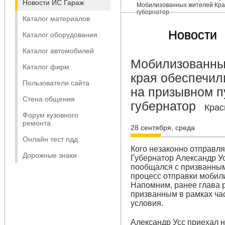
Новости ИС Гараж
Мобилизованных жителей Крас
губернатор
Каталог материалов
Новости
Каталог оборудования
Каталог автомобилей
Мобилизованны
Каталог фирм
края обеспечил
Пользователи сайта
на призывном п
Стена общения
губернатор
Крас
Форум кузовного
ремонта
28 сентября, среда
Онлайн тест пдд
Кого незаконно отправл
Дорожные знаки
Губернатор Александр У
пообщался с призванным
процесс отправки мобили
Напомним, ранее глава 
призванным в рамках ча
условия.
Александр Усс приехал н