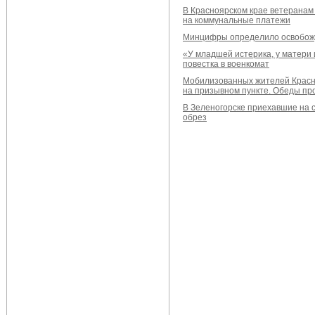
В Красноярском крае ветеранам
на коммунальные платежи
Минцифры определило освобож
«У младшей истерика, у матери 
повестка в военкомат
Мобилизованных жителей Красно
на призывном пункте. Обеды пр
В Зеленогорске приехавшие на 
обрез