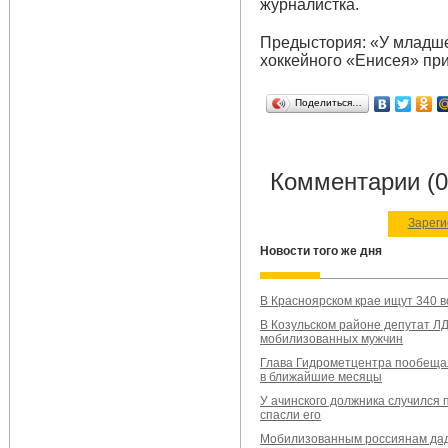
журналистка.
Предыстория: «У младшей
хоккейного «Енисея» пр
Поделиться…
Комментарии (0
Зареги
Новости того же дня
В Красноярском крае ищут 340 
В Козульском районе депутат Л
мобилизованных мужчин
Глава Гидрометцентра пообещал
в ближайшие месяцы
У ачинского должника случился 
спасли его
Мобилизованным россиянам даду