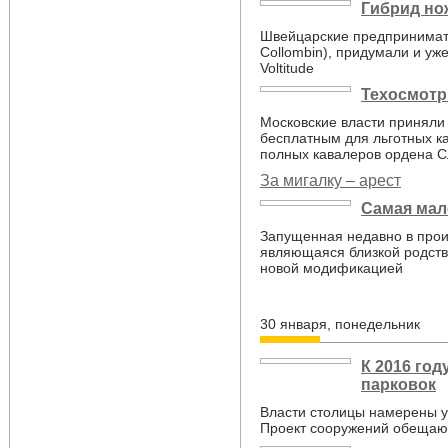
Гибрид но
Швейцарские предпринимател
Collombin), придумали и уж
Voltitude
Техосмотр
Московские власти приняли
бесплатным для льготных ка
полных кавалеров ордена С
За мигалку – арест
Самая мал
Запущенная недавно в произ
являющаяся близкой родств
новой модификацией
30 января, понедельник
К 2016 год
парковок
Власти столицы намерены у
Проект сооружений обещают