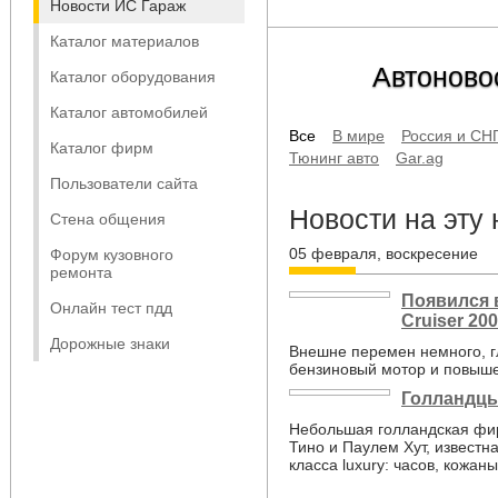
Новости ИС Гараж
Каталог материалов
Автоново
Каталог оборудования
Каталог автомобилей
Все
В мире
Россия и СН
Каталог фирм
Тюнинг авто
Gar.ag
Пользователи сайта
Новости на эту
Стена общения
05 февраля, воскресение
Форум кузовного
ремонта
Появился 
Онлайн тест пдд
Cruiser 200
Дорожные знаки
Внешне перемен немного, г
бензиновый мотор и повыш
Голландцы
Небольшая голландская фир
Тино и Паулем Хут, известн
класса luxury: часов, кожан