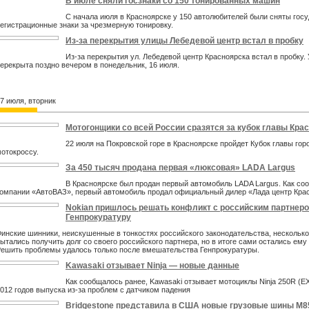
В июле сняли госзнаки со 150 тонированных машин
С начала июля в Красноярске у 150 автолюбителей были сняты гос
егистрационные знаки за чрезмерную тонировку.
Из-за перекрытия улицы Лебедевой центр встал в пробку
Из-за перекрытия ул. Лебедевой центр Красноярска встал в пробку.
ерекрыта поздно вечером в понедельник, 16 июля.
7 июля, вторник
Мотогонщики со всей России сразятся за кубок главы Кра
22 июля на Покровской горе в Красноярске пройдет Кубок главы гор
отокроссу.
За 450 тысяч продана первая «люксовая» LADA Largus
В Красноярске был продан первый автомобиль LADA Largus. Как со
омпании «АвтоВАЗ», первый автомобиль продал официальный дилер «Лада центр Кра
Nokian пришлось решать конфликт с российским партнеро
Генпрокуратуру
инские шинники, неискушенные в тонкостях российского законодательства, несколько
ытались получить долг со своего российского партнера, но в итоге сами остались ему
ешить проблемы удалось только после вмешательства Генпрокуратуры.
Kawasaki отзывает Ninja — новые данные
Как сообщалось ранее, Kawasaki отзывает мотоциклы Ninja 250R (E
012 годов выпуска из-за проблем с датчиком падения
Bridgestone представила в США новые грузовые шины M8