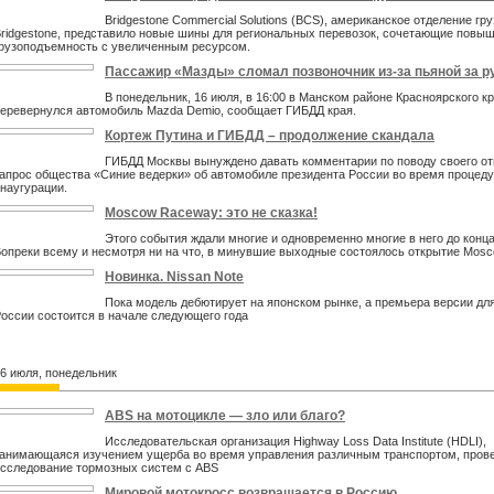
Bridgestone Commercial Solutions (BCS), американское отделение гр
ridgestone, представило новые шины для региональных перевозок, сочетающие повы
рузоподъемность с увеличенным ресурсом.
Пассажир «Мазды» сломал позвоночник из-за пьяной за 
В понедельник, 16 июля, в 16:00 в Манском районе Красноярского к
еревернулся автомобиль Mazda Demio, сообщает ГИБДД края.
Кортеж Путина и ГИБДД – продолжение скандала
ГИБДД Москвы вынуждено давать комментарии по поводу своего от
апрос общества «Синие ведерки» об автомобиле президента России во время процед
наугурации.
Moscow Raceway: это не сказка!
Этого события ждали многие и одновременно многие в него до конца
опреки всему и несмотря ни на что, в минувшие выходные состоялось открытие Mos
Новинка. Nissan Note
Пока модель дебютирует на японском рынке, а премьера версии дл
оссии состоится в начале следующего года
6 июля, понедельник
ABS на мотоцикле — зло или благо?
Исследовательская организация Highway Loss Data Institute (HDLI),
анимающаяся изучением ущерба во время управления различным транспортом, пров
сследование тормозных систем с ABS
Мировой мотокросс возвращается в Россию