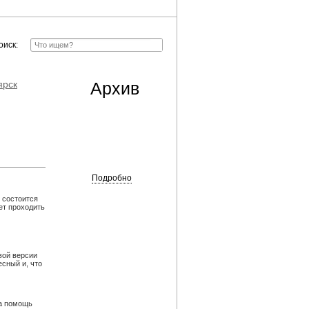
оиск:
ярск
Архив
Подробно
 состоится
ет проходить
вой версии
сный и, что
на помощь