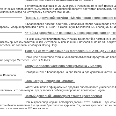
В следующие выходные, 21-22 июля, в России на гоночной трассе Ц
ехнических видов спорта «Семигорье» в Ивановской области состоится российский э
емпионата мира по мотокроссу в классах МХ1 и МХ2
Парень с девушкой погибли в Mazda после столкновения 
В Красноярске погибли водитель и пассажир Mazda Axela после сто
аражом. Авария произошла в ночь с 13 на 14 июля на ул. Базайская, 55, сообщили в Г
Китайцы разработали наношины, сокращающие расход то
В Пекинском университете химических технологий с помощью «нов
ластомерных композитов» были изготовлены новые шины, позволяющие на 5% сократ
отребление топлива, сообщает Beijing Daily.
Тюнеры из Vath «раскачали» Mercedes SLS AMG до 702 л.с
Немецкое тюнинговое ателье Vath Automobiltechnik представило пак
ля родстера Mercedes-Benz SLS AMG.
Улицу Вавилова частично перекрыли на 2 месяца
Сегодня с 8:00 в Красноярске на два месяца для движения частичн
л. Вавилова.
Lada Largus – продажи начались
«АвтоВАЗ» начал официальные продажи своего нового универсала L
апомним, что эта модель представляет собой универсал на платформе Logan
Самый дешевый Lamborghini станет кроссовером
Новый кроссовер марки Lamborghini должен стать самым… дешев
втомобилем компании. По данным британского журнала Car, новый кроссовер по имен
тоить «всего» около 170 тысяч евро