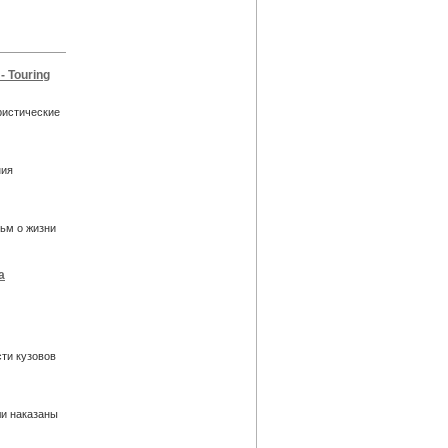
 Touring
ристические
ния
ьм о жизни
а
ти кузовов
ли наказаны