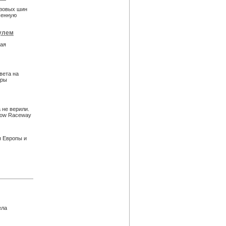
узовых шин
шенную
рулем
рая
вета на
уры
 не верили.
cow Raceway
я Европы и
ела