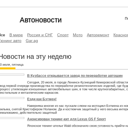
Автоновости
П
Все
В мире
Россия и СНГ
Спорт
Мото
Авторемонт
Красно
Тюнинг авто
Gar.ag
Новости на эту неделю
0 июля, пятница
В Кузбассе открывается завод по переработке автошин
Сегодня, 20 июля, в городе Ленинск-Кузнецкий Кемеровской области
вод первой очереди производства по переработке резинотехнических изделий, где буд
роцесс утилизации изношенных автомобильных шин, в том числе крупногабаритных, с
екстильным и металлическим каркасом.
Езди как Бэтмен!
Наверняка многие из нас пускали слюни на мотоцикл Бэтмена из но
ильма, снятой Кристофером Ноланом. Да и костюмчик защитный у него весьма интере
емаловажно, действительно защитный
Анонсирован тюнинг-кит для Lexus GS F Sport
Японское тюнинг-ателье Wald обозначило свою готовность прийти 