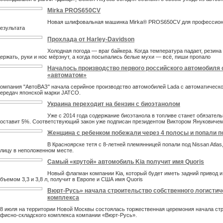
Mirka PROS650CV
Новая шлифовальная машинка Mirka® PROS650CV для профессион
езультата
Прохлада от Harley-Davidson
Холодная погода — враг байкера. Когда температура падает, резина
ержать, руки и нос мёрзнут, а когда посыпались белые мухи — всё, пиши пропало
Началось производство первого российского автомобиля 
«автоматом»
омпания "АвтоВАЗ" начала серийное производство автомобилей Lada с автоматическо
ередач японской марки JATCO.
Украина переходит на бензин с биоэтанолом
Уже с 2014 года содержание биоэтанола в топливе станет обязател
оставит 5%. Соответствующий закон уже подписан президентом Виктором Януковиче
Женщина с ребенком побежали через 4 полосы и попали п
В Красноярске тетя с 8-летней племянницей попали под Nissan Atlas
лицу в неположенном месте.
Самый «крутой» автомобиль Kia получит имя Quoris
Новый флагман компании Kia, который будет иметь задний привод и
бъемом 3,3 и 3,8 л, получит в Европе и США имя Quoris
Вюрт-Русь» начала строительство собственного логистич
комплекса
8 июля на территории Новой Москвы состоялась торжественная церемония начала ст
фисно-складского комплекса компании «Вюрт-Русь».