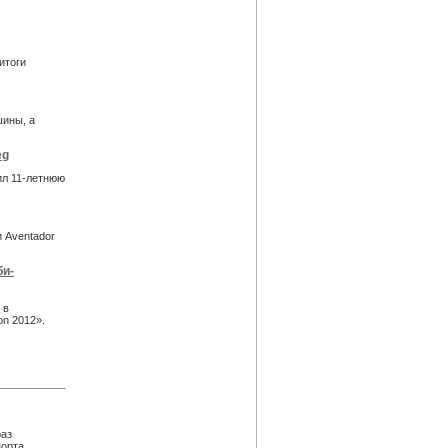
итоги
шины, а
eg
ил 11-летнюю
 Aventador
би-
 в
n 2012».
раз
порта