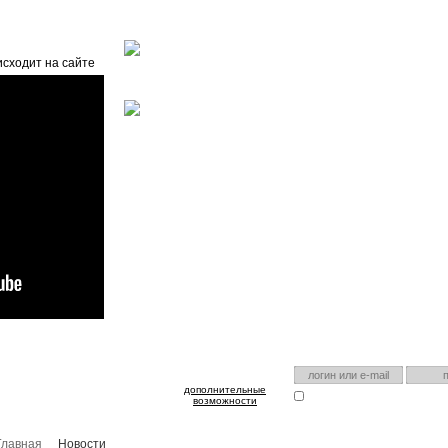
Главная
О проекте
FAQ
Автоэнциклопедия
исходит на сайте
оспользуйтесь им для входа!
Есть аккаунт на нашем са
дополнительные
Запомнить меня
Я забыл
возможности
Главная
Новости