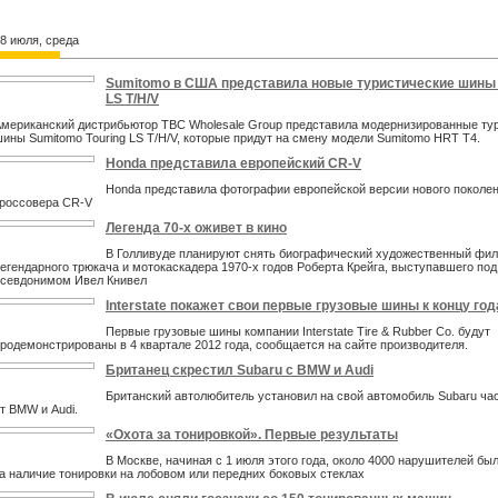
8 июля, среда
Sumitomo в США представила новые туристические шины -
LS T/H/V
мериканский дистрибьютор TBC Wholesale Group представила модернизированные ту
ины Sumitomo Touring LS T/H/V, которые придут на смену модели Sumitomo HRT T4.
Honda представила европейский CR-V
Honda представила фотографии европейской версии нового поколе
россовера CR-V
Легенда 70-х оживет в кино
В Голливуде планируют снять биографический художественный фил
егендарного трюкача и мотокаскадера 1970-х годов Роберта Крейга, выступавшего под
севдонимом Ивел Книвел
Interstate покажет свои первые грузовые шины к концу год
Первые грузовые шины компании Interstate Tire & Rubber Co. будут
родемонстрированы в 4 квартале 2012 года, сообщается на сайте производителя.
Британец скрестил Subaru с BMW и Audi
Британский автолюбитель установил на свой автомобиль Subaru час
т BMW и Audi.
«Охота за тонировкой». Первые результаты
В Москве, начиная с 1 июля этого года, около 4000 нарушителей бы
а наличие тонировки на лобовом или передних боковых стеклах