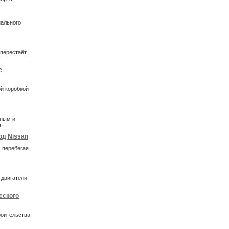
ального
 перестаёт
с
й коробкой
ьным и
м
од Nissan
, перебегая
 двигатели
еского
роительства