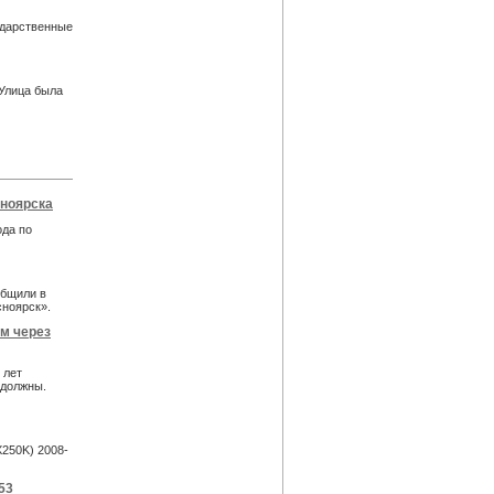
ударственные
 Улица была
сноярска
ода по
общили в
сноярск».
м через
 лет
 должны.
X250K) 2008-
53