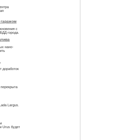
ентра
тап
с гаражом
лкновения с
ИБДД города.
плива
ых нано-
ить
.
ет доработок
о перекрыта
ada Largus.
ым
и Urus будет