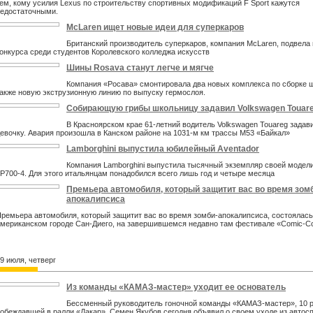
ем, кому усилия Lexus по строительству спортивных модификаций F Sport кажутся
едостаточными.
McLaren ищет новые идеи для суперкаров
Британский производитель суперкаров, компания McLaren, подвела 
онкурса среди студентов Королевского колледжа искусств
Шины Rosava станут легче и мягче
Компания «Росава» смонтировала два новых комплекса по сборке 
акже новую экструзионную линию по выпуску гермослоя.
Собирающую грибы школьницу задавил Volkswagen Touar
В Красноярском крае 61-летний водитель Volkswagen Touareg задав
евочку. Авария произошла в Канском районе на 1031-м км трассы М53 «Байкал»
Lamborghini выпустила юбилейный Aventador
Компания Lamborghini выпустила тысячный экземпляр своей модели
P700-4. Для этого итальянцам понадобился всего лишь год и четыре месяца
Премьера автомобиля, который защитит вас во время зом
апокалипсиса
ремьера автомобиля, который защитит вас во время зомби-апокалипсиса, состоялась
мериканском городе Сан-Диего, на завершившемся недавно там фестивале «Comic-Co
9 июля, четверг
Из команды «КАМАЗ-мастер» уходит ее основатель
Бессменный руководитель гоночной команды «КАМАЗ-мастер», 10 
обеждавшей в ралли «Дакар», Семен Якубов сегодня объявил о своем уходе из автос