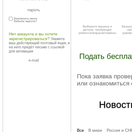
Запомнить меня
Забыли пароль?
Выберите машину и
Загруз
детали, требующие
св
ремонта/покраски/замены
руково
Нет аккаунта и вы хотите
зарегистрироваться?
Укажите
ваш действующий почтовый ящик, и
на него придёт письмо с ссылкой
для активации
Подать беспла
Пока заявка пров
или ознакомиться
Новост
Все
В мире
Россия и СН