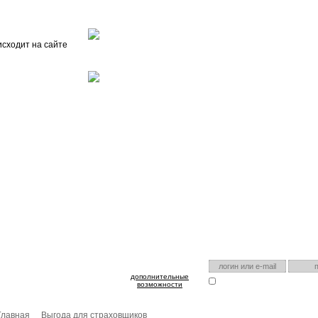
Главная
О проекте
FAQ
Автоэнциклопедия
исходит на сайте
оспользуйтесь им для входа!
Есть аккаунт на нашем са
дополнительные
Запомнить меня
Я забыл
возможности
Главная
Выгода для страховщиков