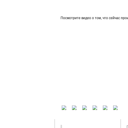
beta
Посмотрите видео о том, что сейчас про
У вас есть аккаунт на другом сервисе? В