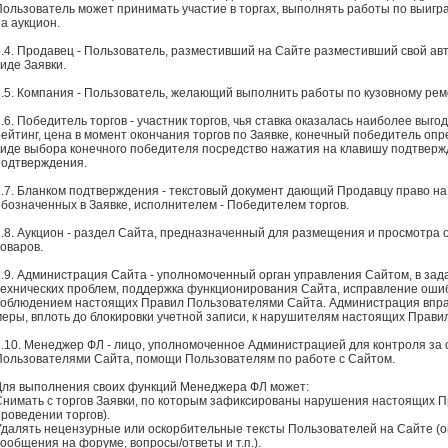
Пользователь может принимать участие в торгах, выполнять работы по выигра
а аукцион.
2.4. Продавец - Пользователь, разместивший на Сайте разместивший свой авт
иде Заявки.
2.5. Компания - Пользователь, желающий выполнить работы по кузовному ремо
.6. Победитель торгов - участник торгов, чья ставка оказалась наиболее выгод
рейтинг, цена в момент окончания торгов по Заявке, конечный победитель о
виде выбора конечного победителя посредство нажатия на клавишу подтверж
подтверждения.
2.7. Бланком подтверждения - текстовый документ дающий Продавцу право на
обозначенных в Заявке, исполнителем - Победителем торгов.
2.8. Аукцион - раздел Сайта, предназначенный для размещения и просмотра
товаров.
2.9. Администрация Сайта - уполномоченный орган управления Сайтом, в зад
технических проблем, поддержка функционирования Сайта, исправление ошибо
соблюдением настоящих Правил Пользователями Сайта. Администрация впр
меры, вплоть до блокировки учетной записи, к нарушителям настоящих Правил
2.10. Менеджер ФЛ - лицо, уполномоченное Администрацией для контроля з
Пользователями Сайта, помощи Пользователям по работе с Сайтом.
Для выполнения своих функций Менеджера ФЛ может:
Снимать с торгов Заявки, по которым зафиксированы нарушения настоящих Пра
проведении торгов).
Удалять нецензурные или оскорбительные тексты Пользователей на Сайте (о
сообщения на форуме, вопросы/ответы и т.п.).