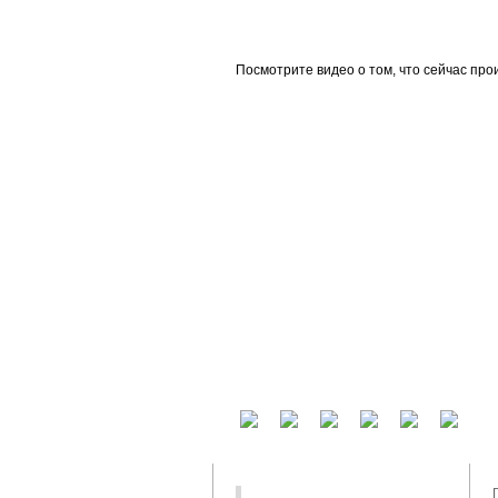
beta
Посмотрите видео о том, что сейчас про
У вас есть аккаунт на другом сервисе? В