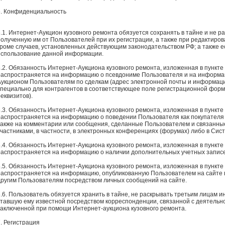
6. Конфиденциальность
6.1. Интернет-Аукцион кузовного ремонта обязуется сохранять в тайне и не 
полученную им от Пользователей при их регистрации, а также при редактиро
кроме случаев, установленных действующим законодательством РФ; а также 
использование данной информации.
6.2. Обязанность Интернет-Аукциона кузовного ремонта, изложенная в пункте
распространяется на информацию о псевдониме Пользователя и на информа
Аукционом Пользователям по сделкам (адрес электронной почты и информац
специально для контрагентов в соответствующее поле регистрационной фор
еквизитов).
6.3. Обязанность Интернет-Аукциона кузовного ремонта, изложенная в пункте
распространяется на информацию о поведении Пользователя как покупателя 
также на комментарии или сообщения, сделанные Пользователем и связанные
участниками, в частности, в электронных конференциях (форумах) либо в Сис
6.4. Обязанность Интернет-Аукциона кузовного ремонта, изложенная в пункте
распространяется на информацию о наличии дополнительных учетных записе
6.5. Обязанность Интернет-Аукциона кузовного ремонта, изложенная в пункте
распространяется на информацию, опубликованную Пользователем на сайте 
другим Пользователям посредством личных сообщений на сайте.
6.6. Пользователь обязуется хранить в тайне, не раскрывать третьим лицам 
ставшую ему известной посредством корреспонденции, связанной с деятельнос
заключенной при помощи Интернет-аукциона кузовного ремонта.
7. Регистрация