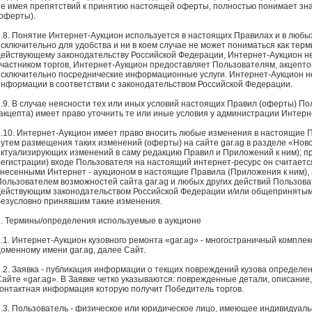
не имея препятствий к принятию настоящей оферты, полностью понимает зн
(оферты).
1.8. Понятие Интернет-Аукцион используется в настоящих Правилах и в любых
исключительно для удобства и ни в коем случае не может пониматься как терм
действующему законодательству Российской Федерации, Интернет-Аукцион н
участником торгов, Интернет-Аукцион предоставляет Пользователям, акцепт
исключительно посреднические информационные услуги. Интернет-Аукцион не
информации в соответствии с законодательством Российской Федерации.
1.9. В случае неясности тех или иных условий настоящих Правил (оферты) П
(акцепта) имеет право уточнить те или иные условия у администрации Интерн
1.10. Интернет-Аукцион имеет право вносить любые изменения в настоящие П
путем размещения таких изменений (оферты) на сайте gar.ag в разделе «Но
актуализирующих изменений в саму редакцию Правил и Приложений к ним); п
регистрации) входе Пользователя на настоящий интернет-ресурс он считает
внесенными Интернет - аукционом в настоящие Правила (Приложения к ним), 
Пользователем возможностей сайта gar.ag и любых других действий Пользов
действующим законодательством Российской Федерации и/или общепринятым
безусловно принявшим такие изменения.
2. Термины/определения используемые в аукционе
2.1. Интернет-Аукцион кузовного ремонта «gar.ag» - многостраничный компле
доменному имени gar.ag, далее Сайт.
2.2. Заявка - публикация информации о текщих повреждений кузова определ
Сайте «gar.ag». В Заявке четко указываются: поврежденные детали, описание
контактная информация которую получит Победитель торгов.
2.3. Пользователь - физическое или юридическое лицо, имеющее индивидуаль