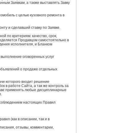
нным Заявкам, а также выставлять Завку
омобиль с целью кузовного ремонта в
нту и сделавший ставку по Заявке.
ной по критериям: качество, срок,
пределяется Продавцом самостоятельно в
дения исполнителя, и Бланком
 выполнение оговоренных услуг
 объявлений о продаже отдельных
ачи которого входит решение
к в работе Сайта, а так же контроль за
аве применять любые дисциплинарные
.
а соблюдением настоящих Правил
вил (как в описании, так и в
писания, отзывы, комментарии,