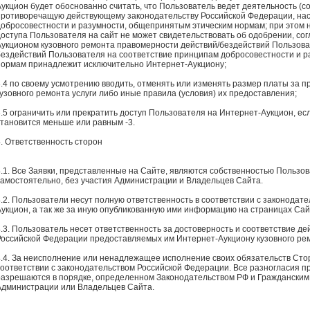
Аукцион будет обоснованно считать, что Пользователь ведет деятельность (с
противоречащую действующему законодательству Российской Федерации, на
добросовестности и разумности, общепринятым этическим нормам; при этом 
доступа Пользователя на сайт не может свидетельствовать об одобрении, сог
Аукционом кузовного ремонта правомерности действий/бездействий Пользоват
бездействий Пользователя на соответствие принципам добросовестности и 
нормам принадлежит исключительно Интернет-Аукциону;
3.4 по своему усмотрению вводить, отменять или изменять размер платы за
кузовного ремонта услуги либо иные правила (условия) их предоставления;
3.5 ограничить или прекратить доступ Пользователя на Интернет-Аукцион, е
становится меньше или равным -3.
4. Ответственность сторон
4.1. Все Заявки, представленные на Сайте, являются собственностью Пользо
самостоятельно, без участия Администрации и Владельцев Сайта.
4.2. Пользователи несут полную ответственность в соответствии с законодат
Аукцион, а так же за иную опубликованную ими информацию на страницах Сай
4.3. Пользователь несет ответственность за достоверность и соответствие д
Российской Федерации предоставляемых им Интернет-Аукциону кузовного ре
4.4. За неисполнение или ненадлежащее исполнение своих обязательств Стор
соответствии с законодательством Российской Федерации. Все разногласия пр
разрешаются в порядке, определенном Законодательством РФ и Гражданским 
Администрации или Владельцев Сайта.