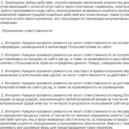
4.5. Запрещены любые действия, способствующие увеличению количества ден
путем махинаций с оплатой услуг сайта через платежные терминалы, электро
в работу программного кода сайта, использование возможных ошибок в програ
выявления Администрацией подобных действий все начисленные таким путем
платные услуги приостановлены, все транзакции по переводам аннулированы,
блокирован.
5. Ограничение ответственности
5.1. Интернет-Аукцион кузовного ремонта не несет ответственности за соотв
информации, размещенной в любом виде Пользователями на сайте.
5.2. Интернет-Аукцион кузовного ремонта не несет ответственности за потреб
выставляемых на продажу на сайте gar.ag, а также за правомерность выставле
наличие у Пользователя прав на отчуждение данного Товара, совершение иных
5.3. Интернет-Аукцион кузовного ремонта не участвует в правоотношениях м
заключения и исполнения ими сделок, не несет ответственности за действия 
5.4. Интернет-Аукцион кузовного ремонта не несет ответственности за дост
Пользователями на сайте gar.ag, а также за правомерность ее размещения.
5.5. Интернет-Аукцион кузовного ремонта не несет ответственности перед 
лицами за вред (ущерб), причиненный в любой возможной форме (в том числе
материальный ущерб кому бы то ни было) в результате пользования сайтом ga
5.6. Интернет-Аукцион кузовного ремонта не несет ответственности за несов
за нарушения процесса торгов, в том числе по причине нарушения работы Са
действий третьих лиц и форс-мажорных обстоятельств; за перерывы в предос
перебоями в работе оборудования и программного обеспечения. Вместе с те
принимать все разумные меры для предотвращения таких перебоев.