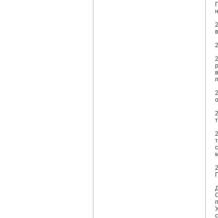
н
в
2