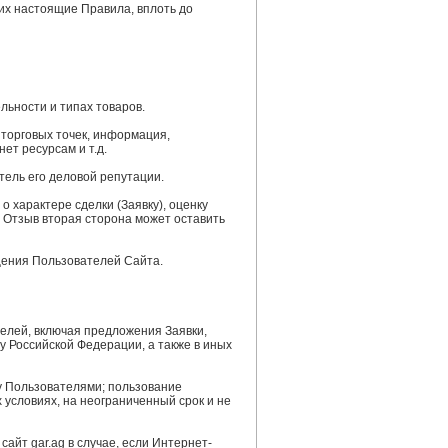
х настоящие Правила, вплоть до
льности и типах товаров.
 торговых точек, информация,
ет ресурсам и т.д.
тель его деловой репутации.
о характере сделки (Заявку), оценку
 Отзыв вторая сторона может оставить
щения Пользователей Сайта.
телей, включая предложения Заявки,
 Российской Федерации, а также в иных
у Пользователями; пользование
условиях, на неограниченный срок и не
сайт gar.ag в случае, если Интернет-