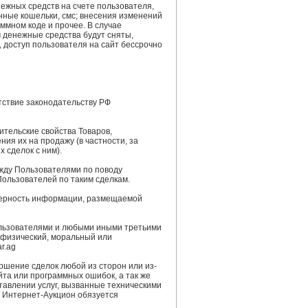
ежных средств на счете пользователя,
нные кошельки, смс; внесения изменений
ммном коде и прочее. В случае
 денежные средства будут сняты,
 доступ пользователя на сайт бессрочно
етствие законодательству РФ
ительские свойства Товаров,
ния их на продажу (в частности, за
 сделок с ним).
ежду Пользователями по поводу
Пользователей по таким сделкам.
оверность информации, размещаемой
Пользователями и любыми иными третьими
 физический, моральный или
r.ag
ершение сделок любой из сторон или из-
йта или программных ошибок, а так же
тавлении услуг, вызванные техническими
м Интернет-Аукцион обязуется