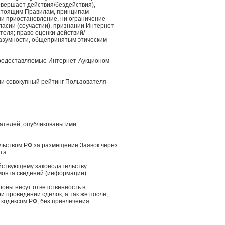
овершает действия/бездействия),
стоящим Правилам, принципам
ни приостановление, ни ограничение
ласии (соучастии), признании Интернет-
еля; право оценки действий/
разумности, общепринятым этическим
 предоставляемые Интернет-Аукционом
сли совокупный рейтинг Пользователя
вателей, опубликованы ими
ельством РФ за размещение Заявок через
та.
ействующему законодательству
монта сведений (информации).
оны несут ответственность в
и проведении сделок, а так же после,
кодексом РФ, без привлечения