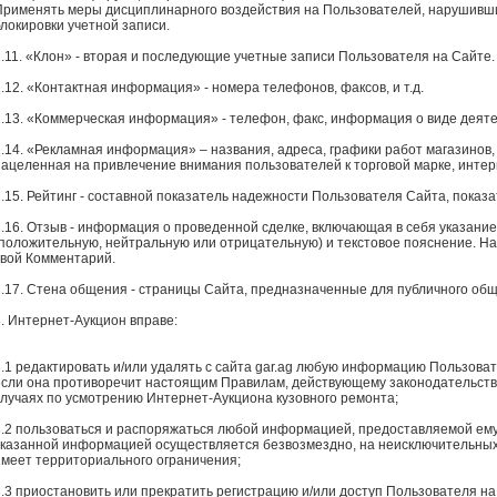
Применять меры дисциплинарного воздействия на Пользователей, нарушивши
блокировки учетной записи.
2.11. «Клон» - вторая и последующие учетные записи Пользователя на Сайте.
2.12. «Контактная информация» - номера телефонов, факсов, и т.д.
2.13. «Коммерческая информация» - телефон, факс, информация о виде деяте
2.14. «Рекламная информация» – названия, адреса, графики работ магазинов,
нацеленная на привлечение внимания пользователей к торговой марке, интерн
2.15. Рейтинг - составной показатель надежности Пользователя Сайта, показа
2.16. Отзыв - информация о проведенной сделке, включающая в себя указание 
(положительную, нейтральную или отрицательную) и текстовое пояснение. На
свой Комментарий.
2.17. Стена общения - страницы Сайта, предназначенные для публичного об
3. Интернет-Аукцион вправе:
3.1 редактировать и/или удалять с сайта gar.ag любую информацию Пользова
если она противоречит настоящим Правилам, действующему законодательству
случаях по усмотрению Интернет-Аукциона кузовного ремонта;
3.2 пользоваться и распоряжаться любой информацией, предоставляемой ем
указанной информацией осуществляется безвозмездно, на неисключительных 
имеет территориального ограничения;
3.3 приостановить или прекратить регистрацию и/или доступ Пользователя на 