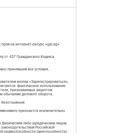
прав на интернет-ресурс «gar.ag»
у ст. 437 Гражданского Кодекса
овно принявшим все условия,
ователем кнопки «Зарегистрироваться»,
считаются: фактическое использование
ателя, признаваемые акцептом
и обычаями делового оборота.
и безотзывным.
рименимого признается исключительно
ся физическим либо юридическим лицом
м законодательством Российской
ей правоспособности (дееспособности),