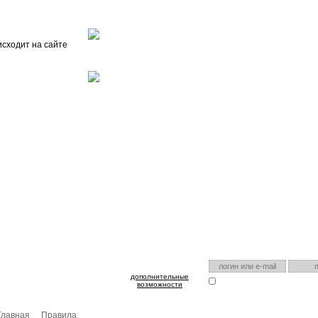
Главная
О проекте
FAQ
Автоэнциклопедия
исходит на сайте
оспользуйтесь им для входа!
Есть аккаунт на нашем са
дополнительные
Запомнить меня
Я забыл
возможности
Главная
Правила