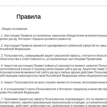
Правила
1. Общие положения
1.1. Настоящие Правила установлены законным обладателем исключительных 
далее gar.ag, Интернет-Аукцион кузовного ремонта).
1.2. Настоящие Правила являются одновременно публичной офертой по смысл
Российской Федерации.
1.3. Пользователь, совершивший акцепт указанной оферты, считается безусл
обязательства и ответственность, установленные настоящими Правилами.
1.4. Акцептом настоящих Правил (оферты) признается момент нажатия Польз
расположенной в конце Страницы регистрации сайта gar.ag. Акцептом также 
Пользователем возможностей сайта gar.ag и любые другие действия Пользов
действующим законодательством Российской Федерации и/или общепринятым
1.5. Акцепт Пользователя во всех случаях является полным, безоговорочным 
1.6. К отношениям Сторон (Пользователя и Интернет-Аукциона) в качестве п
право Российской Федерации.
1.7. Принимая (акцептуя) оферту Пользователь подтверждает, что он являет
соответственно, зарегистрированным (признанным) в порядке, установленно
Федерации, действует добросовестно, добровольно и разумно в пределах сво