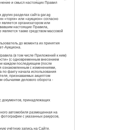
ачение и смысл настоящих Правил
 других разделах сайта gar.ag
ин «торги» или «аукцион» согласно
е является организатором или
овавшим настоящие Правила,
 является также средством массовой
ользователь до момента их принятия
ет-Аукциона.
равила (в том числе Приложений к ним)
вости» (с одновременным внесением
ри каждом последующем (после
ся ознакомленным с изменениями,
а по факту начала использования
ателя, признаваемых акцептом
и обычаями делового оборота -
кс документов, принадлежащих
енного автомобиля размещенная на
, фотографии с указанных ракурсов,
ную учётную запись на Сайте.