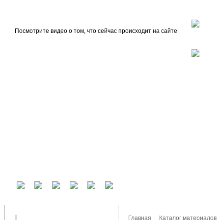
beta
Главная
О проекте
Посмотрите видео о том, что сейчас происходит на сайте
У вас есть аккаунт на другом сервисе? Воспользуйтесь им для входа!
Главная
Каталог материалов